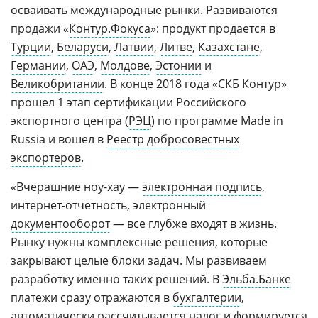
осваивать международные рынки. Развиваются
продажи «
Контур.Фокуса
»: продукт продается в
Турции
,
Беларуси
,
Латвии
,
Литве
,
Казахстане
,
Германии
,
ОАЭ
,
Молдове
,
Эстонии
и
Великобритании
. В конце 2018 года «СКБ Контур»
прошел 1 этап сертификации Российского
экспортного центра (
РЭЦ
) по программе Made in
Russia и вошел в
Реестр добросовестных
экспортеров
.
«Вчерашние ноу-хау —
электронная подпись
,
интернет-отчетность, электронный
документооборот
— все глубже входят в жизнь.
Рынку нужны комплексные решения, которые
закрывают целые блоки задач. Мы развиваем
разработку именно таких решений. В
Эльба.Банке
платежи сразу отражаются в
бухгалтерии
,
автоматически рассчитывается налог и формируется