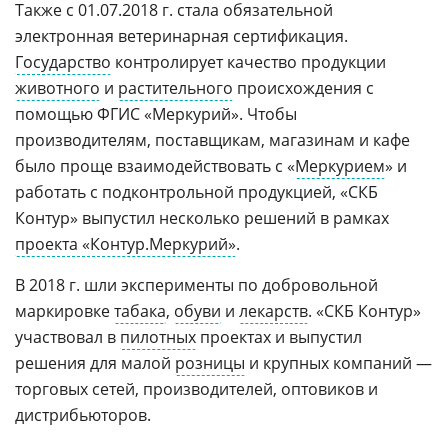
Также с 01.07.2018 г. стала обязательной
электронная ветеринарная сертификация.
Государство
контролирует качество продукции
животного
и
растительного
происхождения с
помощью ФГИС «Меркурий». Чтобы
производителям, поставщикам, магазинам и кафе
было проще взаимодействовать с «
Меркурием
» и
работать с подконтрольной продукцией, «СКБ
Контур» выпустил несколько решений в рамках
проекта «Контур.Меркурий»
.
В 2018 г. шли эксперименты по добровольной
маркировке
табака
,
обуви
и
лекарств
. «СКБ Контур»
участвовал в
пилотных
проектах и выпустил
решения для малой
розницы
и крупных компаний —
торговых сетей, производителей, оптовиков и
дистрибьюторов.