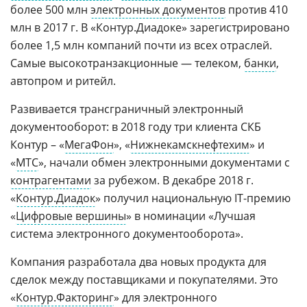
более 500 млн
электронных документов
против 410
млн в 2017 г. В «Контур.Диадоке» зарегистрировано
более 1,5 млн компаний почти из всех отраслей.
Самые высокотранзакционные — телеком,
банки
,
автопром и ритейл.
Развивается трансграничный электронный
документооборот: в 2018 году три клиента СКБ
Контур – «
МегаФон
», «
Нижнекамскнефтехим
» и
«
МТС
», начали обмен электронными документами с
контрагентами
за рубежом. В декабре 2018 г.
«
Контур.Диадок
» получил национальную IT-премию
«
Цифровые вершины
» в номинации «Лучшая
система электронного документооборота».
Компания разработала два новых продукта для
сделок между поставщиками и покупателями. Это
«
Контур.Факторинг
» для электронного