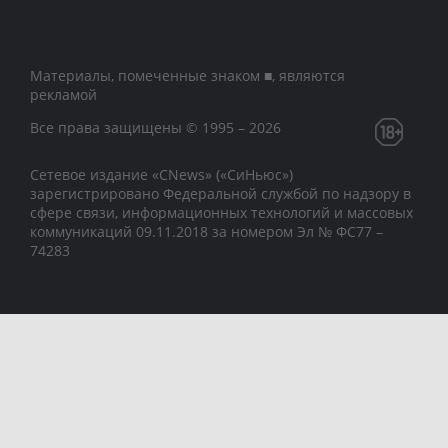
Материалы, помеченные знаком ■, являются
рекламой
Все права защищены © 1995 – 2026
Сетевое издание «CNews» («СиНьюс»)
зарегистрировано Федеральной службой по надзору в
сфере связи, информационных технологий и массовых
коммуникаций 09.11.2018 за номером Эл № ФС77 –
74283