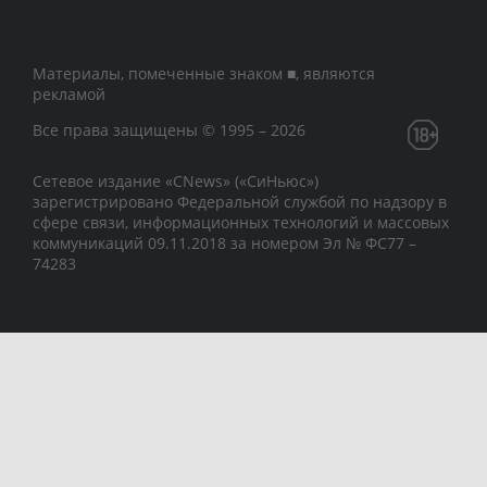
Материалы, помеченные знаком ■, являются
рекламой
Все права защищены © 1995 – 2026
Сетевое издание «CNews» («СиНьюс»)
зарегистрировано Федеральной службой по надзору в
сфере связи, информационных технологий и массовых
коммуникаций 09.11.2018 за номером Эл № ФС77 –
74283