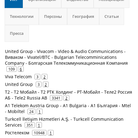
Технологии
Персоны
География
Статьи
Пресса
United Group - Vivacom - Video & Audio Communications -
Виваком - Vivatel/BTC - Bulgarian Telecomminications
Company - Болгарская Телекоммуникационная Компания
109
6
Viva Telecom
3
2
United Group
3
2
Т2 - Т2 Мобайл - Т2 РТК Холдинг - РТ-Мобайл - Теле2 Россия
АБ - Tele2 Russia AB
3341
2
A1 Telekom Austria Group - A1 Bulgaria - А1 България - Mtel
- Mobiltel
24
1
Turkcell İletişim Hizmetleri A.Ş. - Turkcell Communication
Services
351
1
Ростелеком
10948
1