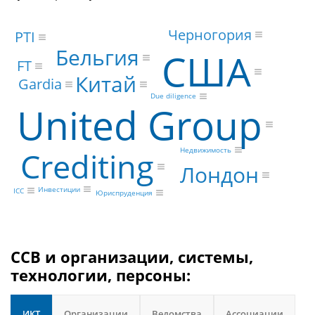
Черногория
PTI
Бельгия
США
FT
Китай
Gardia
Due diligence
United Group
Сrediting
Недвижимость
Лондон
Инвестиции
ICC
Юриспруденция
CCB и организации, системы,
технологии, персоны:
ИКТ
Организации
Ведомства
Ассоциации