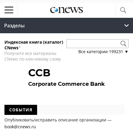
Разделы
Индексная книга (каталог)
CNews
*
Все категории
199231
▼
Получите все материалы
CNews по ключевому слову
CCB
Corporate Commerce Bank
СОБЫТИЯ
Опубликовать/исправить описание организации —
book@cnews.ru