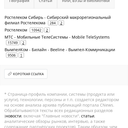
География
Статьи
НИИ, ВУЗы и библиотеки
Ростелеком Сибирь - Сибирский макрорегиональный
филиал Ростелекома
284
2
Ростелеком
10942
2
МТС - Мобильные ТелеСистемы - Mobile TeleSystems
15749
2
ВымпелКом - Билайн - Beeline - Вымпел-Коммуникации
9506
1
КОРОТКАЯ ССЫЛКА
* Страница-профиль компании, системы (продукта или
услуги), технологии, персоны и т.п. создается редактором
на основе анализа архива публикаций портала CNews.
Обрабатываются тексты всех редакционных разделов
(
новости
, включая "Главные новости",
статьи
,
аналитические обзоры рынков, интервью, а также
содержание партнёрских проектов). Таким образом, чем