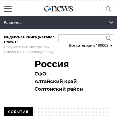
Разделы
Индексная книга (каталог)
CNews
*
Все категории
199002
▼
Получите все материалы
CNews по ключевому слову
Россия
СФО
Алтайский край
Солтонский район
СОБЫТИЯ