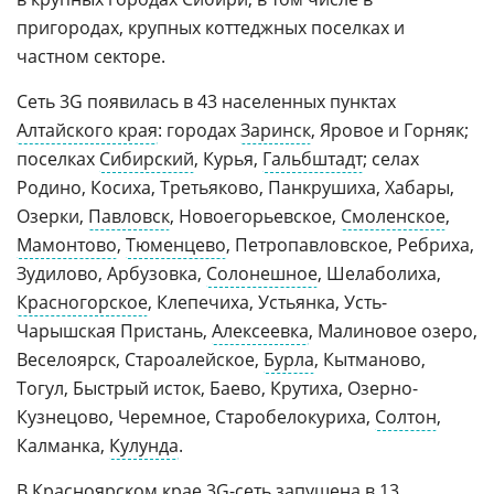
пригородах, крупных коттеджных поселках и
частном секторе.
Сеть 3G появилась в 43 населенных пунктах
Алтайского края
: городах
Заринск
, Яровое и Горняк;
поселках
Сибирский
, Курья,
Гальбштадт
; селах
Родино, Косиха, Третьяково, Панкрушиха, Хабары,
Озерки,
Павловск
, Новоегорьевское,
Смоленское
,
Мамонтово
,
Тюменцево
, Петропавловское, Ребриха,
Зудилово, Арбузовка,
Солонешное
, Шелаболиха,
Красногорское
, Клепечиха, Устьянка, Усть-
Чарышская Пристань,
Алексеевка
, Малиновое озеро,
Веселоярск, Староалейское,
Бурла
, Кытманово,
Тогул, Быстрый исток, Баево, Крутиха, Озерно-
Кузнецово, Черемное, Старобелокуриха,
Солтон
,
Калманка,
Кулунда
.
В
Красноярском крае
3G-сеть запущена в 13