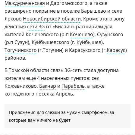
Междуреченская
и Даргомежского, а также
расширено покрытие в поселке Барышево и селе
Ярково
Новосибирской области
. Кроме этого зону
действия
сети 3G
от «Билайн» расширили для
жителей Коченевского (р.п
Коченево
), Сузунского
(р.п Сузун), Куйбышевского (г. Куйбышев),
Тогучинского
(г.Тогучин) и Карасукского (г.
Карасук
)
районов.
В
Томской области
связь 3G-сеть стала доступна
жителям ещё 4 населенных пунктов: сел
Кожевниково,
Бакчар
и
Парабель
, а также
коттеджного поселка Апрель.
Приложения для слежки за чужим смартфоном, за
которые вам ничего не будет