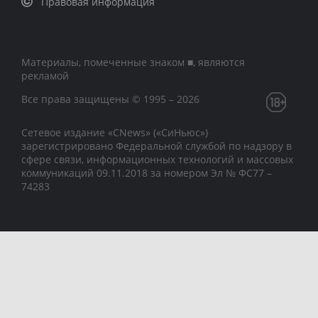
Правовая информация
Материалы, помеченные знаком ■, являются
рекламой
Все права защищены © 1995 – 2026
Сетевое издание «CNews» («СиНьюс»)
зарегистрировано Федеральной службой по надзору в
сфере связи, информационных технологий и массовых
коммуникаций 09.11.2018 за номером Эл № ФС77 –
74283