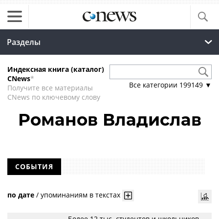
Разделы
Индексная книга (каталог)
CNews
*
Все категории
199149
▼
Получите все материалы
CNews по ключевому слову
Романов Владислав
СОБЫТИЯ
по дате
/
упоминаниям в текстах
Более 12 тыс. студентов и школьников