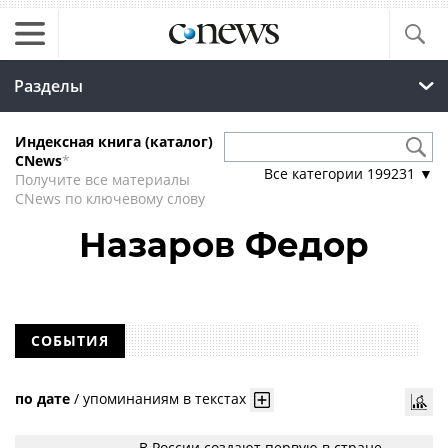
Разделы
Индексная книга (каталог)
CNews
*
Все категории
199231
▼
Получите все материалы
CNews по ключевому слову
Назаров Федор
СОБЫТИЯ
по дате
/
упоминаниям в текстах
В России создают первую в стране