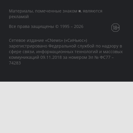
Материалы, помеченные знаком ■, являются
рекламой
Все права защищены © 1995 – 2026
Сетевое издание «CNews» («СиНьюс»)
зарегистрировано Федеральной службой по надзору в
сфере связи, информационных технологий и массовых
коммуникаций 09.11.2018 за номером Эл № ФС77 –
74283