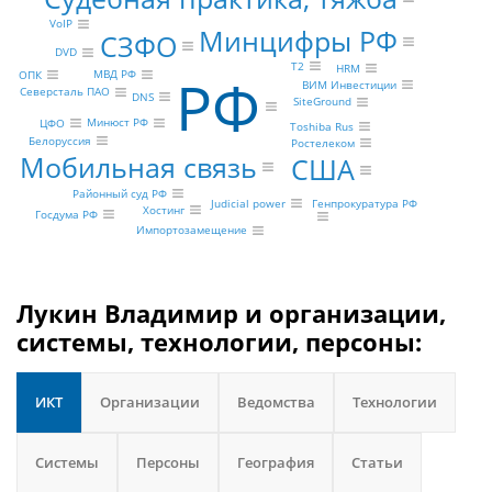
VoIP
Минцифры РФ
СЗФО
DVD
Т2
HRM
РФ
МВД РФ
ОПК
ВИМ Инвестиции
Северсталь ПАО
DNS
SiteGround
Минюст РФ
ЦФО
Toshiba Rus
Белоруссия
Ростелеком
Мобильная связь
США
Районный суд РФ
Judicial power
Генпрокуратура РФ
Хостинг
Госдума РФ
Импортозамещение
Лукин Владимир и организации,
системы, технологии, персоны:
ИКТ
Организации
Ведомства
Технологии
Системы
Персоны
География
Статьи