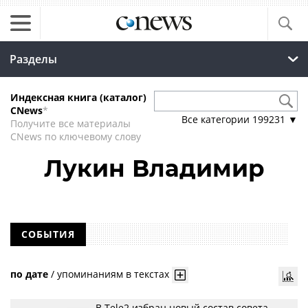
Разделы
Индексная книга (каталог)
CNews
*
Все категории
199231
▼
Получите все материалы
CNews по ключевому слову
Лукин Владимир
СОБЫТИЯ
по дате
/
упоминаниям в текстах
В Tele2 избран новый состав совета