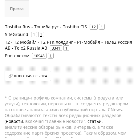
Пресса
Toshiba Rus - Тошиба рус - Toshiba CIS
12
1
SiteGround
1
1
Т2 - Т2 Мобайл - Т2 РТК Холдинг - РТ-Мобайл - Теле2 Россия
АБ - Tele2 Russia AB
3341
1
Ростелеком
10948
1
КОРОТКАЯ ССЫЛКА
* Страница-профиль компании, системы (продукта или
услуги), технологии, персоны и т.п. создается редактором
на основе анализа архива публикаций портала CNews.
Обрабатываются тексты всех редакционных разделов
(
новости
, включая "Главные новости",
статьи
,
аналитические обзоры рынков, интервью, а также
содержание партнёрских проектов). Таким образом, чем