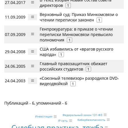
27.04.2017
директоров
1
Верховный суд: Приказ Минкомсвязи о
11.09.2009
чтении переписки законен
1
Генпрокуратура: в приказе о чтении
07.09.2009
переписки Минкомсвязи превысило
полномочия
1
США избавились от «врагов русского
29.04.2008
народа»
1
Главный правозащитник обижает
24.06.2005
российских студентов
1
«Союзный телевизор» разродился DVD-
24.04.2003
видеодвойкой
1
Публикаций - 6, упоминаний - 6
Федеральный закон 131-ФЗ
Инвестиции
Кибербезопасность
IP-сеть
Судебная практика, тяжба