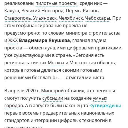
реализованы
пилотные проекты
, среди них —
Калуга
,
Великий Новгород
,
Пермь
,
Рязань
,
Ставрополь
,
Ульяновск
,
Челябинск
,
Чебоксары
. При
этом госфинансирование проекта не
предусмотрено: по словам министра строительства
и
ЖКХ
Владимира Якушева
, главная задача
проекта — обмен лучшими цифровыми практиками,
уже существующими в стране. «Сегодня есть
регионы, такие как
Москва
и Московская область,
которые готовы делиться своими готовыми
решениями бесплатно», — отметил министр.
В апреле 2020 г.
Минстрой
объявил, что регионы
смогут получить
субсидии
на создание
умных
городов
. А в августе были наконец-то
<утверждены
первые восемь предварительных национальных
стандартов интеграции цифровых технологий в
городскую среду.