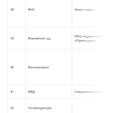
38
ФНС
Налог-сервис
ИАЦ поддержки ГАС
39
Верховный суд
«Правосудие»
40
Минкомсвязи
41
МВД
Специальная техника и 
42
Генпрокуратура