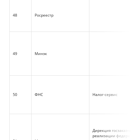
48
Росреестр
49
Минэк
50
ФНС
Налог-сервис
Дирекция госзаказчика п
реализации федерально