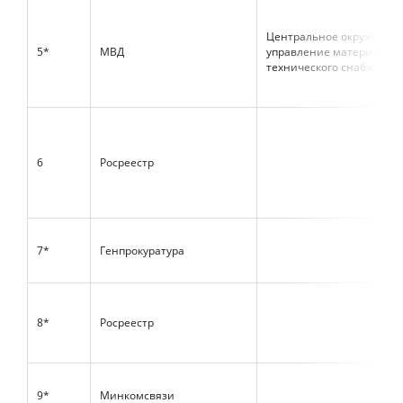
Центральное окружное
5*
МВД
управление материально
технического снабжени
6
Росреестр
7*
Генпрокуратура
8*
Росреестр
9*
Минкомсвязи