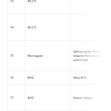
73
ФССП
74
ФССП
Центр крови Федерально
75
Минздрав
медико-биологического
агентства
76
МЧС
ИАЦ МЧС
77
ФНС
Налог-сервис