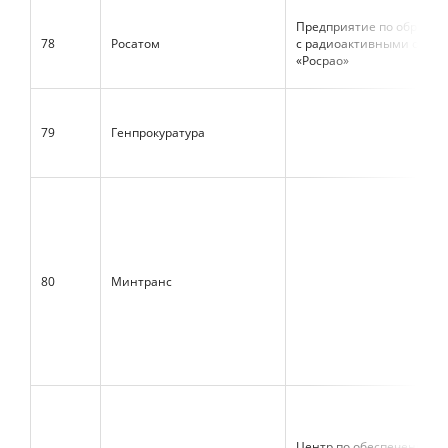
Предприятие по обраще
78
Росатом
с радиоактивными отхо
«Росрао»
79
Генпрокуратура
80
Минтранс
Центр по обеспечению