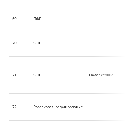
69
ПФР
70
ФНС
71
ФНС
Налог-сервис
72
Росалкогольрегулирование