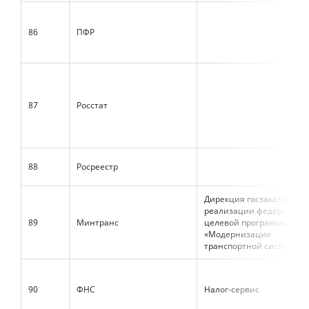
86
ПФР
87
Росстат
88
Росреестр
Дирекция госзаказчика п
реализации федерально
89
Минтранс
целевой программы
«Модернизация
транспортной системы Р
90
ФНС
Налог-сервис