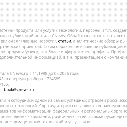
темы (продукта или услуги), технологии, персоны и т.п. создае
рхива публикаций портала CNews. Обрабатываются тексты всех
, включая "Главные новости",
статьи
, аналитические обзоры рын
ртнёрских проектов). Таким образом, чем больше публикаций н
ли продукта/услуги, тем более информативен профиль. Профил
 дополнительной информацией, в т.ч. презентацией о компании
ала CNews.ru c 11.1998 до 08.2026 годы.
5, в очереди разбора - 724585.
9165.
 -
book@cnews.ru
ели и сотрудники одной из самых успешных отраслей российск
онных технологий. Ядро аудитории составляют топ-менеджеры
таментов информатизации федеральных и региональных орган
 промышленных компаний, розничных сетей, а также руководите
в информационных технологий и услуг связи.