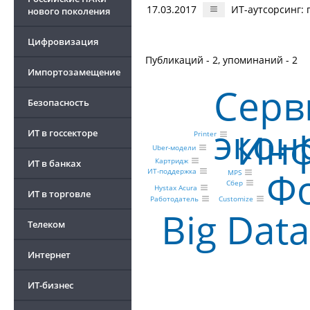
17.03.2017
ИТ-аутсорсинг:
нового поколения
Цифровизация
Публикаций - 2, упоминаний - 2
Импортозамещение
Серв
Безопасность
экон
Инф
ИТ в госсекторе
Printer
Uber-модели
Картридж
ИТ в банках
Фо
ИТ-поддержка
MPS
Сбер
Hystax Acura
ИТ в торговле
Customize
Работодатель
Big Data
Телеком
Интернет
ИТ-бизнес