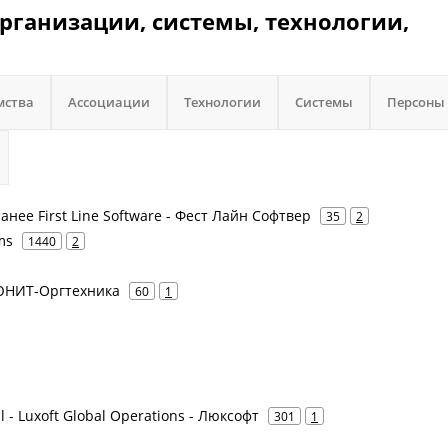
организации, системы, технологии,
мства
Ассоциации
Технологии
Системы
Персоны
анее First Line Software - Фест Лайн Софтвер
35
2
ms
1440
2
 ЮНИТ-Оргтехника
60
1
al - Luxoft Global Operations - Люксофт
301
1