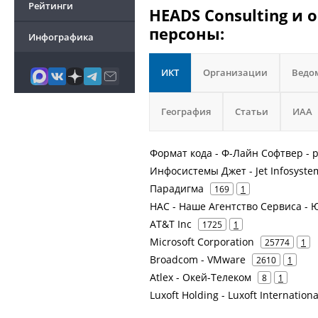
Рейтинги
HEADS Consulting и 
персоны:
Инфографика
ИКТ
Организации
Ведо
География
Статьи
ИАА
Формат кода - Ф-Лайн Софтвер - р
Инфосистемы Джет - Jet Infosyste
Парадигма
169
1
НАС - Наше Агентство Сервиса -
AT&T Inc
1725
1
Microsoft Corporation
25774
1
Broadcom - VMware
2610
1
Atlex - Окей-Телеком
8
1
Luxoft Holding - Luxoft Internation