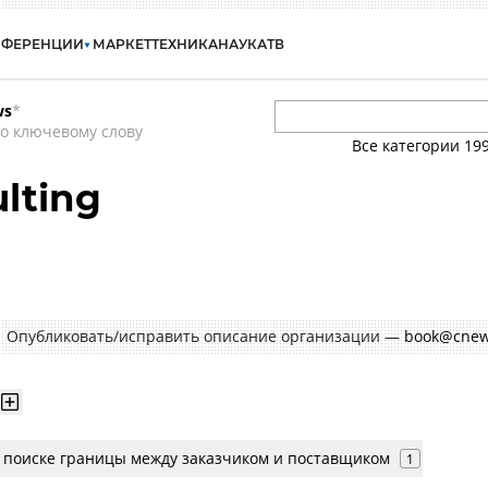
НФЕРЕНЦИИ
МАРКЕТ
ТЕХНИКА
НАУКА
ТВ
ws
*
о ключевому слову
Все категории
19
lting
Опубликовать/исправить описание организации —
book@cnew
в поиске границы между заказчиком и поставщиком
1