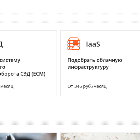
Д
IaaS
систему
Подобрать облачную
го
инфраструктуру
борота СЭД (ECM)
/месяц
От 346 руб./месяц