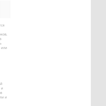
тся
ков,
а
ь
 или
ой
 и
ов
ли и