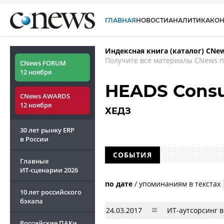
ГЛАВНАЯ
НОВОСТИ
АНАЛИТИКА
КО
Индексная книга (каталог) CNe
Получите все материалы CNews п
CNews FORUM
12 ноября
HEADS Consu
CNews AWARDS
12 ноября
ХЕДЗ
30 лет рынку ERP
в России
СОБЫТИЯ
Главные
ИТ-сценарии
2026
по дате
/
упоминаниям в текстах
10 лет российского
бэкапа
24.03.2017
ИТ-аутсорсинг 
Российские ПАКи