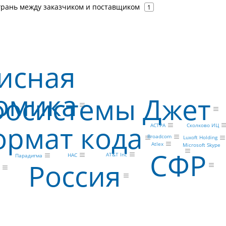
 грань между заказчиком и поставщиком
1
исная
омика
осистемы Джет
рмат кода
АСТРА
Сколково ИЦ
Broadcom
Luxoft Holding
Atlex
Microsoft Skype
СФР
AT&T Inc
НАС
Парадигма
Россия