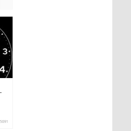
—
5091