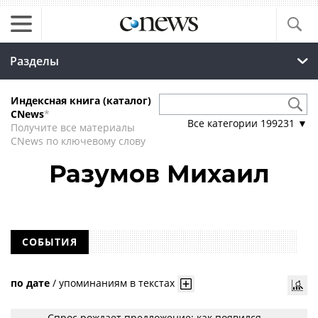
Разделы
Индексная книга (каталог)
CNews
*
Все категории
199231
▼
Получите все материалы
CNews по ключевому слову
Разумов Михаил
СОБЫТИЯ
по дате
/
упоминаниям в текстах
Спрос рождает предложение: как появился