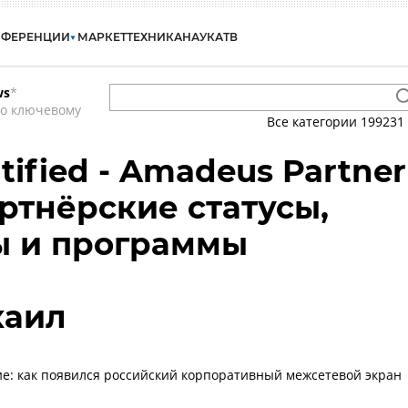
НФЕРЕНЦИИ
МАРКЕТ
ТЕХНИКА
НАУКА
ТВ
ws
*
по ключевому
Все категории
199231
ified - Amadeus Partner
артнёрские статусы,
ы и программы
хаил
е: как появился российский корпоративный межсетевой экран