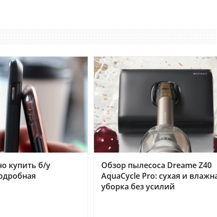
но купить б/у
Обзор пылесоса Dreame Z40
подробная
AquaCycle Pro: сухая и влажн
уборка без усилий