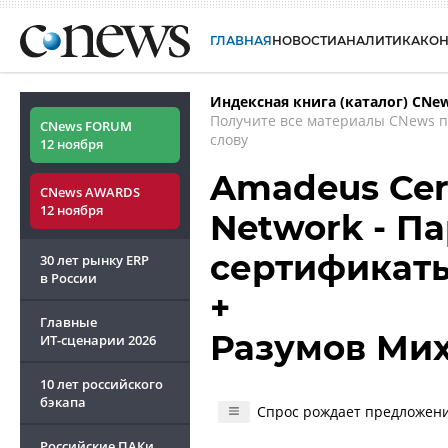
ГЛАВНАЯ
НОВОСТИ
АНАЛИТИКА
КО
Индексная книга (каталог) CNe
Получите все материалы CNews 
CNews FORUM
слову
12 ноября
Amadeus Cert
CNews AWARDS
12 ноября
Network - П
сертификат
30 лет рынку ERP
в России
+
Главные
Разумов Ми
ИТ-сценарии
2026
10 лет российского
бэкапа
Спрос рождает предложени
Российские ПАКи