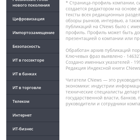
* Страница-профиль компании, сис
нового поколения
создается редактором на основе
тексты всех редакционных раздел
Цифровизация
обзоры рынков, интервью, а такж
публикаций на CNews было с име
профиль. Профиль может быть до
Импортозамещение
презентацией о компании или про
Безопасность
Обработан архив публикаций порт
Ключевых фраз выявлено - 146327
ИТ в госсекторе
Создано именных указателей - 19
Редакция Индексной книги CNews
ИТ в банках
Читатели CNews — это руководит
экономики: индустрии информаци
ИТ в торговле
технические специалисты депар
государственной власти, банков,
Телеком
руководители и сотрудники комп
Интернет
ИТ-бизнес