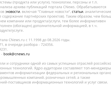
темы (продукта или услуги), технологии, персоны и т.п.
 анализа архива публикаций портала CNews. Обрабатываются
ов (
новости
, включая "Главные новости",
статьи
, аналитически
е содержание партнёрских проектов). Таким образом, чем боль
нем компании или продукта/услуги, тем более информативен
полнен (обогащен) дополнительной информацией, в т.ч.
дукте/услуге.
ала CNews.ru c 11.1998 до 08.2026 годы.
1, в очереди разбора - 724356.
9231.
 -
book@cnews.ru
ели и сотрудники одной из самых успешных отраслей российск
онных технологий. Ядро аудитории составляют топ-менеджеры
таментов информатизации федеральных и региональных орган
 промышленных компаний, розничных сетей, а также
аний-поставщиков информационных технологий и услуг связи.