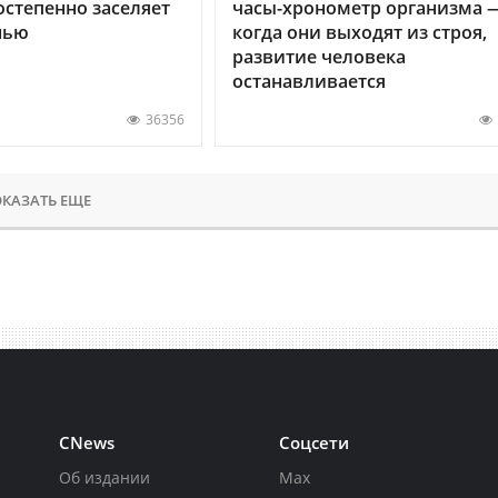
остепенно заселяет
часы-хронометр организма 
нью
когда они выходят из строя,
развитие человека
останавливается
36356
КАЗАТЬ ЕЩЕ
CNews
Соцсети
Об издании
Max