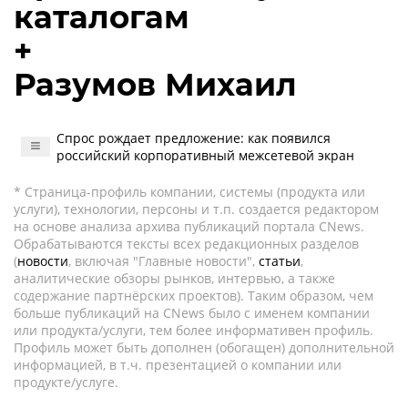
каталогам
+
Разумов Михаил
Спрос рождает предложение: как появился
российский корпоративный межсетевой экран
* Страница-профиль компании, системы (продукта или
услуги), технологии, персоны и т.п. создается редактором
на основе анализа архива публикаций портала CNews.
Обрабатываются тексты всех редакционных разделов
(
новости
, включая "Главные новости",
статьи
,
аналитические обзоры рынков, интервью, а также
содержание партнёрских проектов). Таким образом, чем
больше публикаций на CNews было с именем компании
или продукта/услуги, тем более информативен профиль.
Профиль может быть дополнен (обогащен) дополнительной
информацией, в т.ч. презентацией о компании или
продукте/услуге.