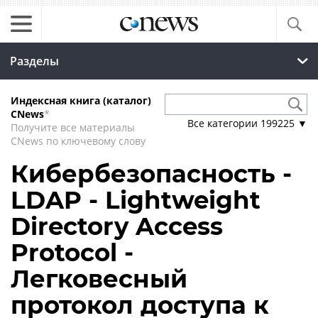
Разделы
Индексная книга (каталог)
CNews
*
Все категории
199225
▼
Получите все материалы
CNews по ключевому слову
Кибербезопасность -
LDAP - Lightweight
Directory Access
Protocol -
Легковесный
протокол доступа к