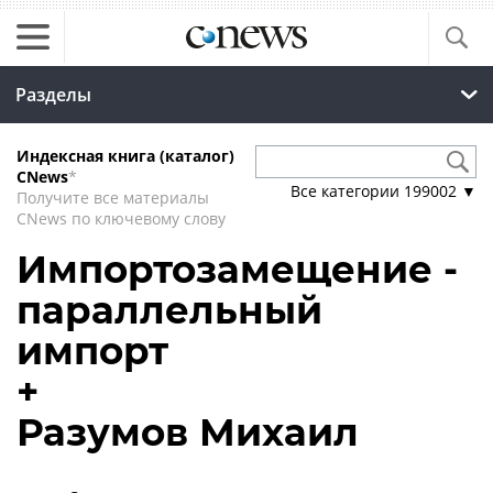
Разделы
Индексная книга (каталог)
CNews
*
Все категории
199002
▼
Получите все материалы
CNews по ключевому слову
Импортозамещение -
параллельный
импорт
+
Разумов Михаил