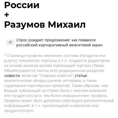
России
+
Разумов Михаил
Спрос рождает предложение: как появился
российский корпоративный межсетевой экран
* Страница-профиль компании, системы (продукта или
услуги), технологии, персоны и т.п. создается редактором
на основе анализа архива публикаций портала CNews.
Обрабатываются тексты всех редакционных разделов
(
новости
, включая "Главные новости",
статьи
,
аналитические обзоры рынков, интервью, а также
содержание партнёрских проектов). Таким образом, чем
больше публикаций на CNews было с именем компании
или продукта/услуги, тем более информативен профиль.
Профиль может быть дополнен (обогащен) дополнительной
информацией, в т.ч. презентацией о компании или
продукте/услуге.