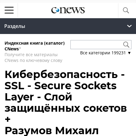
Разделы
Индексная книга (каталог)
CNews
*
Все категории
199231
▼
Получите все материалы
CNews по ключевому слову
Кибербезопасность -
SSL - Secure Sockets
Layer - Слой
защищённых сокетов
+
Разумов Михаил