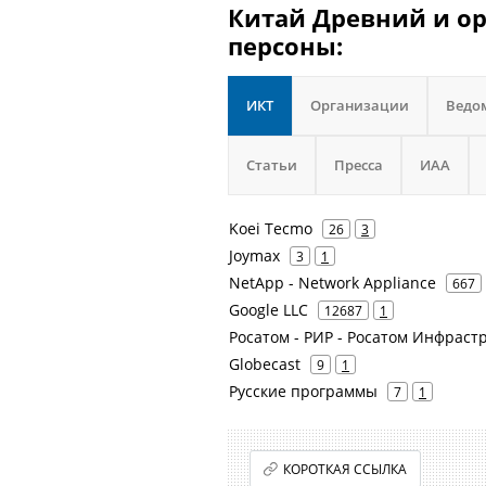
Китай Древний и ор
персоны:
ИКТ
Организации
Ведо
Статьи
Пресса
ИАА
Koei Tecmo
26
3
Joymax
3
1
NetApp - Network Appliance
667
Google LLC
12687
1
Росатом - РИР - Росатом Инфрас
Globecast
9
1
Русские программы
7
1
КОРОТКАЯ ССЫЛКА