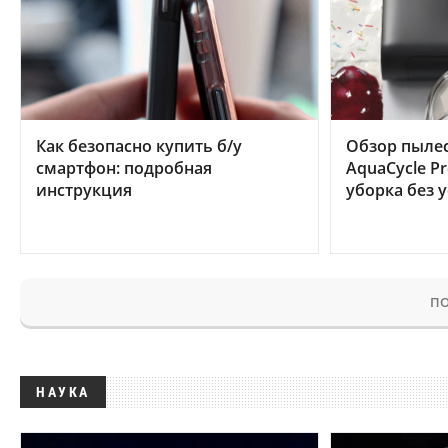
Как безопасно купить б/у
Обзор пылес
смартфон: подробная
AquaCycle Pr
инструкция
уборка без 
ПО
НАУКА