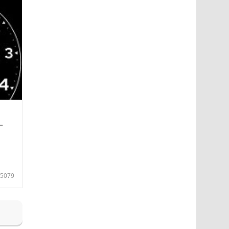
—
5079