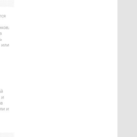
тся
ков,
а
ь
 или
ой
 и
ов
ли и