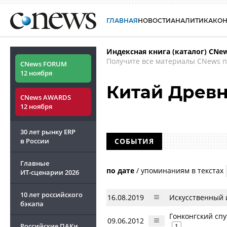
ГЛАВНАЯ
НОВОСТИ
АНАЛИТИКА
КО
Индексная книга (каталог) CNe
Получите все материалы CNews п
CNews FORUM
12 ноября
Китай Древ
CNews AWARDS
12 ноября
30 лет рынку ERP
в России
СОБЫТИЯ
Главные
по дате
/
упоминаниям в текстах
ИТ-сценарии
2026
10 лет российского
16.08.2019
Искусственный 
бэкапа
Гонконгский сп
09.06.2012
Российские ПАКи
1