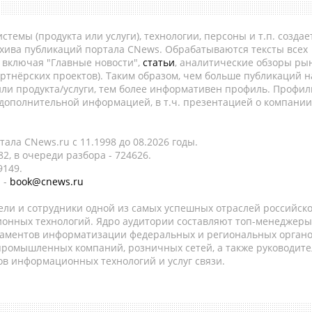
темы (продукта или услуги), технологии, персоны и т.п. создае
рхива публикаций портала CNews. Обрабатываются тексты всех
, включая "Главные новости",
статьи
, аналитические обзоры рын
ртнёрских проектов). Таким образом, чем больше публикаций н
ли продукта/услуги, тем более информативен профиль. Профил
 дополнительной информацией, в т.ч. презентацией о компании
ала CNews.ru c 11.1998 до 08.2026 годы.
2, в очереди разбора - 724626.
9149.
 -
book@cnews.ru
ели и сотрудники одной из самых успешных отраслей российск
онных технологий. Ядро аудитории составляют топ-менеджеры
таментов информатизации федеральных и региональных орган
 промышленных компаний, розничных сетей, а также руководите
в информационных технологий и услуг связи.