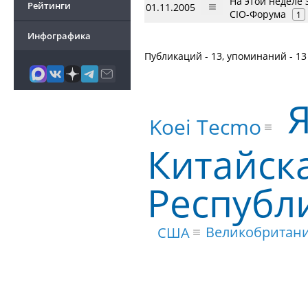
На этой неделе 
Рейтинги
01.11.2005
CIO-Форума
1
Инфографика
Публикаций - 13, упоминаний - 13
Koei Tecmo
Китайск
Республ
Великобритан
США