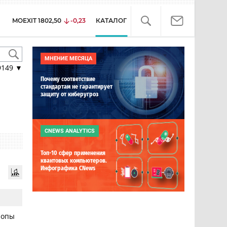
MOEXIT
1802,50
-0,23
КАТАЛОГ
МНЕНИЕ МЕСЯЦА
9149
▼
Почему соответствие
стандартам не гарантирует
защиту от киберугроз
CNEWS ANALYTICS
Топ-10 сфер применения
квантовых компьютеров.
Инфографика CNews
ропы