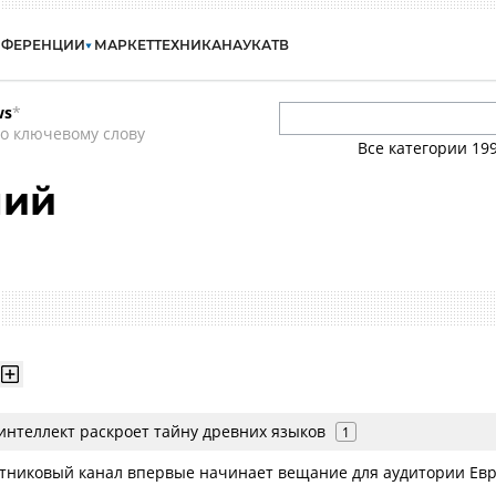
НФЕРЕНЦИИ
МАРКЕТ
ТЕХНИКА
НАУКА
ТВ
ws
*
о ключевому слову
Все категории
19
ний
интеллект раскроет тайну древних языков
1
утниковый канал впервые начинает вещание для аудитории Ев