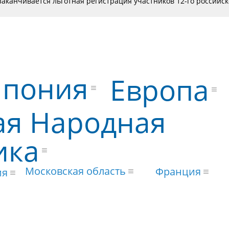
заканчивается льготная регистрация участников 12-го российск
Япония
Европа
ая Народная
ика
Московская область
Франция
ия