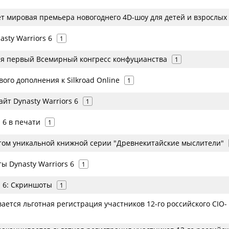
ет мировая премьера новогоднего 4D-шоу для детей и взрослых
sty Warriors 6
1
ся первый Всемирный конгресс конфуцианства
1
ого дополнения к Silkroad Online
1
йт Dynasty Warriors 6
1
s 6 в печати
1
ом уникальной книжной серии "Древнекитайские мыслители"
ы Dynasty Warriors 6
1
s 6: Скриншоты
1
ается льготная регистрация участников 12-го российского CIO-