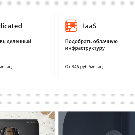
dicated
IaaS
 выделенный
Подобрать облачную
инфраструктуру
/месяц
От 346 руб./месяц