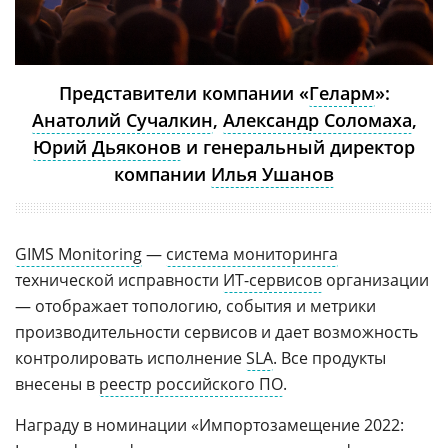
Представители компании «
Геларм
»:
Анатолий Сучалкин
,
Александр Соломаха
,
Юрий Дьяконов
и генеральный директор
компании
Илья Ушанов
GIMS Monitoring
—
система мониторинга
технической исправности
ИТ-сервисов
организации
— отображает топологию, события и метрики
производительности сервисов и дает возможность
контролировать исполнение
SLA
. Все продукты
внесены в
реестр российского ПО
.
Награду в номинации «Импортозамещение 2022: