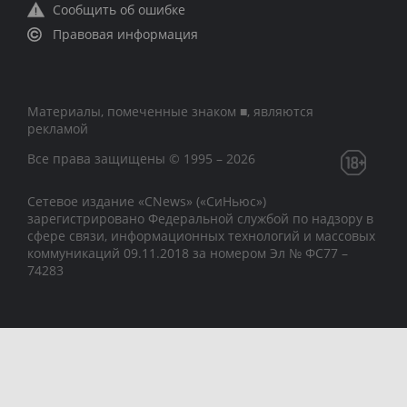
Сообщить об ошибке
Правовая информация
Материалы, помеченные знаком ■, являются
рекламой
Все права защищены © 1995 – 2026
Сетевое издание «CNews» («СиНьюс»)
зарегистрировано Федеральной службой по надзору в
сфере связи, информационных технологий и массовых
коммуникаций 09.11.2018 за номером Эл № ФС77 –
74283