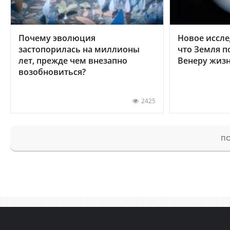
Почему эволюция
Новое иссле
застопорилась на миллионы
что Земля п
лет, прежде чем внезапно
Венеру жиз
возобновиться?
2425
ПО