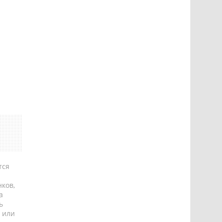
тся
ков,
а
ь
 или