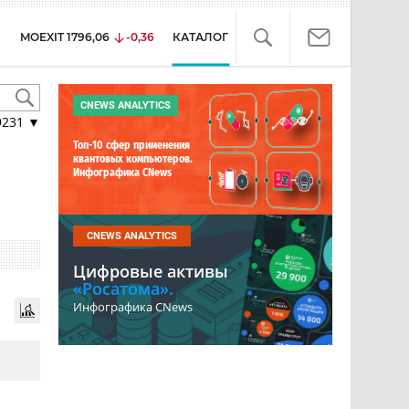
MOEXIT
1796,06
-0,36
КАТАЛОГ
CNEWS ANALYTICS
9231
▼
Топ-10 сфер применения
квантовых компьютеров.
Инфографика CNews
CNEWS ANALYTICS
Цифровые активы
«Росатома».
Инфографика CNews