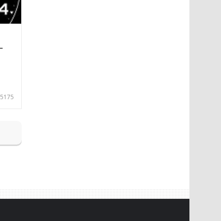
—
5175