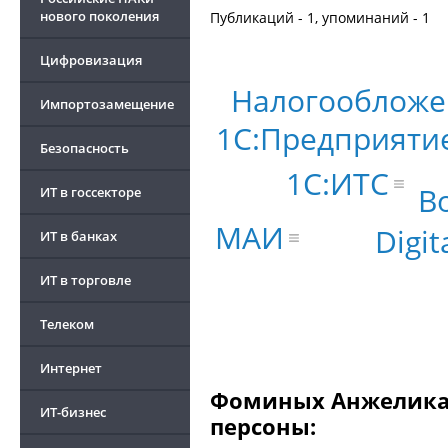
нового поколения
Публикаций - 1, упоминаний - 1
Цифровизация
Налогообложе
Импортозамещение
1С:Предприяти
Безопасность
1С:ИТС
В
ИТ в госсекторе
МАИ
Digit
ИТ в банках
ИТ в торговле
Телеком
Интернет
Фоминых Анжелика 
ИТ-бизнес
персоны: