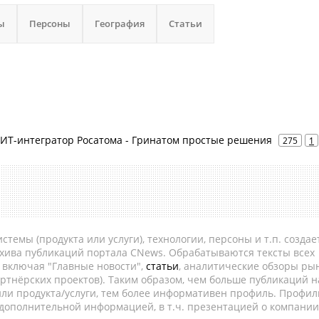
ы
Персоны
География
Статьи
- ИТ-интегратор Росатома - Гринатом простые решения
275
1
темы (продукта или услуги), технологии, персоны и т.п. создае
рхива публикаций портала CNews. Обрабатываются тексты всех
, включая "Главные новости",
статьи
, аналитические обзоры рын
ртнёрских проектов). Таким образом, чем больше публикаций н
ли продукта/услуги, тем более информативен профиль. Профил
 дополнительной информацией, в т.ч. презентацией о компании