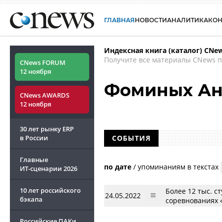
ГЛАВНАЯ
НОВОСТИ
АНАЛИТИКА
КО
Индексная книга (каталог) CNe
Получите все материалы CNews п
CNews FORUM
12 ноября
Фоминых А
CNews AWARDS
12 ноября
30 лет рынку ERP
в России
СОБЫТИЯ
Главные
по дате
/
упоминаниям в текстах
ИТ-сценарии
2026
10 лет российского
Более 12 тыс. 
24.05.2022
бэкапа
соревнованиях «
Российские ПАКи