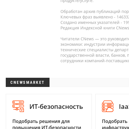
продукте/услуге.
Обработан архив публикаций порт
Ключевых фраз выявлено - 146332
Создано именных указателей - 19
Редакция Индексной книги CNews
Читатели CNews — это руководит
экономики: индустрии информаци
технические специалисты депар
государственной власти, банков,
сотрудники компаний-поставщико
CNEWSMARKET
ИТ-безопасность
Iaa
Подобрать решения для
Подобрать
повышения ИТ-безопасности
инфраструк