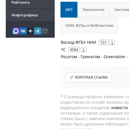
Рейтинги
ИКТ
Технологии
Систем
Инфографика
НИИ, ВУЗы и библиотеки
Восход ФГБУ НИИ
721
1
1С
9594
1
Росатом - Гринатом - Greenatom 
КОРОТКАЯ ССЫЛКА
* Страница-профиль компании, сис
редактором на основе анализа а
редакционных разделов (
новости
интервью, а также содержание па
CNews было с именем компании и
может быть дополнен (обогащен)