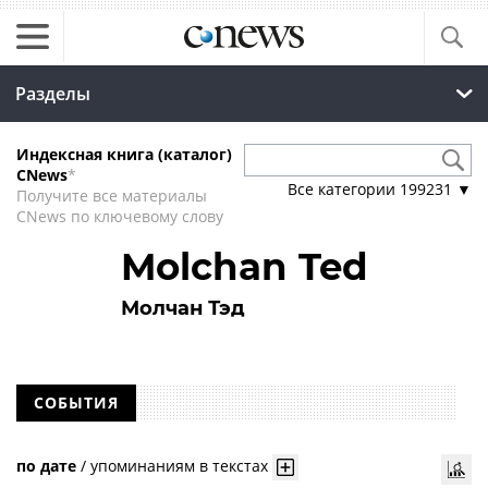
Разделы
Индексная книга (каталог)
CNews
*
Все категории
199231
▼
Получите все материалы
CNews по ключевому слову
Molchan Ted
Молчан Тэд
СОБЫТИЯ
по дате
/
упоминаниям в текстах