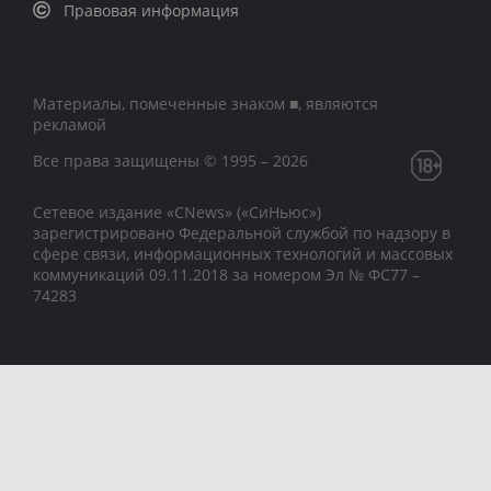
Правовая информация
Материалы, помеченные знаком ■, являются
рекламой
Все права защищены © 1995 – 2026
Сетевое издание «CNews» («СиНьюс»)
зарегистрировано Федеральной службой по надзору в
сфере связи, информационных технологий и массовых
коммуникаций 09.11.2018 за номером Эл № ФС77 –
74283