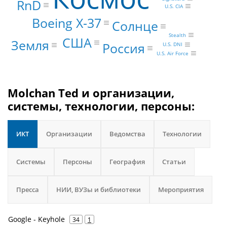
RnD
U.S. CIA
Boeing X-37
Солнце
Stealth
США
Земля
Россия
U.S. DNI
U.S. Air Force
Molchan Ted и организации,
системы, технологии, персоны:
ИКТ
Организации
Ведомства
Технологии
Системы
Персоны
География
Статьи
Пресса
НИИ, ВУЗы и библиотеки
Мероприятия
Google - Keyhole
34
1