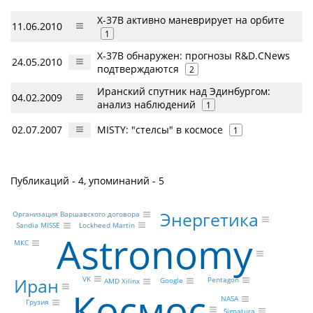
X-37B активно маневрирует на орбите
11.06.2010
1
Х-37B обнаружен: прогнозы R&D.CNews
24.05.2010
подтверждаются
2
Иранский спутник над Эдинбургом:
04.02.2009
анализ наблюдений
1
02.07.2007
MISTY: "стелсы" в космосе
1
Публикаций - 4, упоминаний - 5
Энергетика
Организация Варшавского договора
Lockheed Martin
Sandia MISSE
Astronomy
МКС
Иран
VK
Pentagon
Google
AMD Xilinx
Космос
NASA
Грузия
Signatura