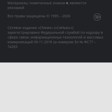
Материалы, помеченные знаком ■, являются
рекламой
Все права защищены © 1995 – 2026
Сетевое издание «CNews» («СиНьюс»)
зарегистрировано Федеральной службой по надзору в
сфере связи, информационных технологий и массовых
коммуникаций 09.11.2018 за номером Эл № ФС77 –
74283