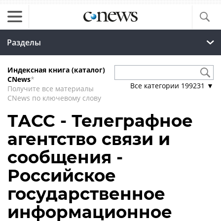
Разделы
Индексная книга (каталог)
CNews
*
Все категории
199231
▼
Получите все материалы
CNews по ключевому слову
ТАСС - Телеграфное
агентство связи и
сообщения -
Российское
государственное
информационное