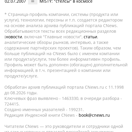
02.07.2007
MISTY: "стелсы" в космосе
* Страница-профиль компании, системы (продукта или
услуги), технологии, персоны и т.п. создается редактором
на основе анализа архива публикаций портала CNews.
Обрабатываются тексты всех редакционных разделов
(
новости
, включая "Главные новости",
статьи
,
аналитические обзоры рынков, интервью, а также
содержание партнёрских проектов). Таким образом, чем
больше публикаций на CNews было с именем компании
или продукта/услуги, тем более информативен профиль.
Профиль может быть дополнен (обогащен) дополнительной
информацией, в т.ч. презентацией о компании или
продукте/услуге.
Обработан архив публикаций портала CNews.ru c 11.1998
до 08.2026 годы.
Ключевых фраз выявлено - 1463330, в очереди разбора -
724415.
Создано именных указателей - 199231.
Редакция Индексной книги CNews -
book@cnews.ru
Читатели CNews — это руководители и сотрудники одной
из самых успешных отраслей российской экономики: