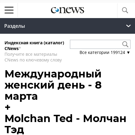
Разделы
Индексная книга (каталог)
CNews
*
Все категории
199124
▼
Получите все материалы
CNews по ключевому слову
Международный
женский день - 8
марта
+
Molchan Ted - Молчан
Тэд