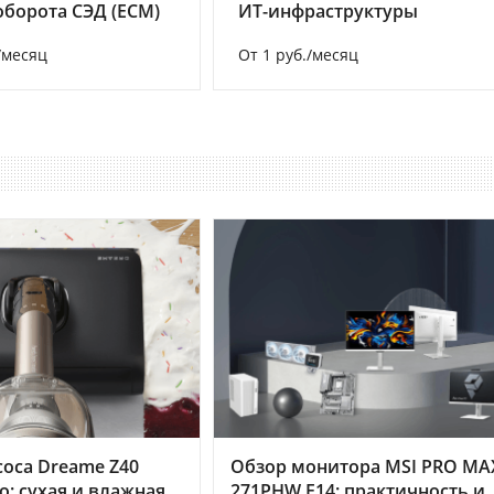
борота СЭД (ECM)
ИТ-инфраструктуры
/месяц
От 1 руб./месяц
оса Dreame Z40
Обзор монитора MSI PRO MA
o: сухая и влажная
271PHW E14: практичность и