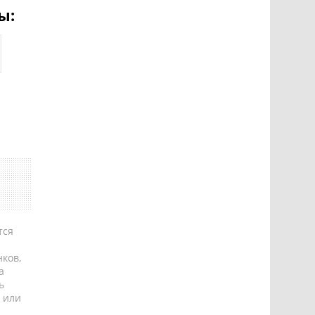
ы:
тся
ков,
а
ь
 или