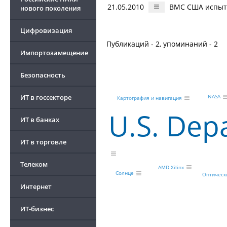
21.05.2010
ВМС США испыт
нового поколения
Цифровизация
Публикаций - 2, упоминаний - 2
Импортозамещение
Безопасность
ИТ в госсекторе
NASA
Картография и навигация
U.S. Dep
ИТ в банках
ИТ в торговле
Телеком
AMD Xilinx
Солнце
Оптическ
Интернет
ИТ-бизнес