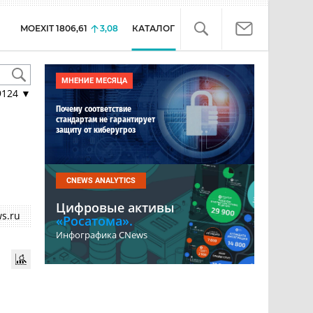
MOEXIT
1806,61
3,08
КАТАЛОГ
МНЕНИЕ МЕСЯЦА
9124
▼
Почему соответствие
стандартам не гарантирует
защиту от киберугроз
CNEWS ANALYTICS
Цифровые активы
s.ru
«Росатома».
Инфографика CNews