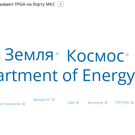
ывают FPGA на борту МКС
1
Земля
Космос
artment of Energy
Boeing X-37
TED Talks
США
Astronomy
ие технологии