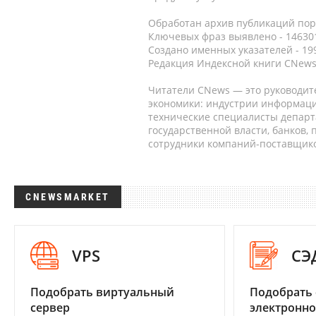
Обработан архив публикаций порт
Ключевых фраз выявлено - 146301
Создано именных указателей - 19
Редакция Индексной книги CNews
Читатели CNews — это руководит
экономики: индустрии информаци
технические специалисты депар
государственной власти, банков,
сотрудники компаний-поставщико
CNEWSMARKET
VPS
СЭ
Подобрать виртуальный
Подобрать 
сервер
электронно