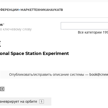
НФЕРЕНЦИИ
МАРКЕТ
ТЕХНИКА
НАУКА
ТВ
ws
*
о ключевому слову
Все категории
19
E
tional Space Station Experiment
Опубликовать/исправить описание системы —
book@cnew
маневрирует на орбите
1