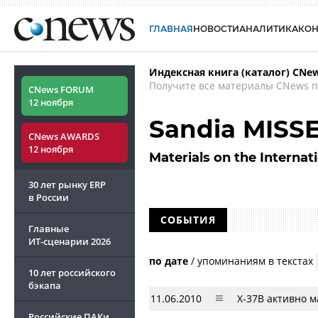
ГЛАВНАЯ
НОВОСТИ
АНАЛИТИКА
КО
Индексная книга (каталог) CNe
Получите все материалы CNews п
CNews FORUM
12 ноября
Sandia MISS
CNews AWARDS
12 ноября
Materials on the Interna
30 лет рынку ERP
в России
СОБЫТИЯ
Главные
ИТ-сценарии
2026
по дате
/
упоминаниям в текстах
10 лет российского
бэкапа
11.06.2010
X-37B активно 
Российские ПАКи