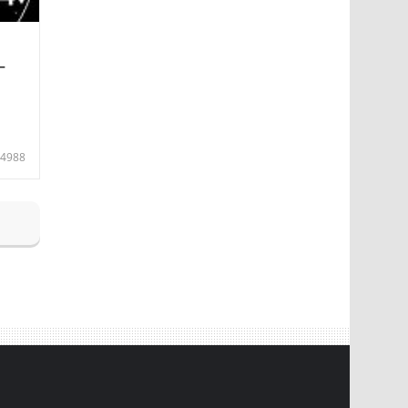
—
4988