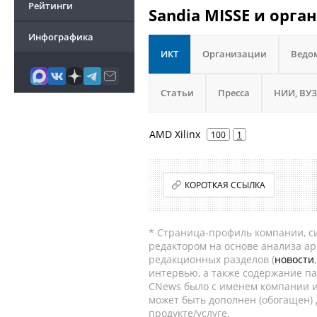
Рейтинги
Sandia MISSE и орга
Инфографика
ИКТ
Организации
Ведо
Статьи
Пресса
НИИ, ВУЗ
AMD Xilinx
100
1
КОРОТКАЯ ССЫЛКА
* Страница-профиль компании, сис
редактором на основе анализа а
редакционных разделов (
новости
интервью, а также содержание па
CNews было с именем компании и
может быть дополнен (обогащен)
продукте/услуге.