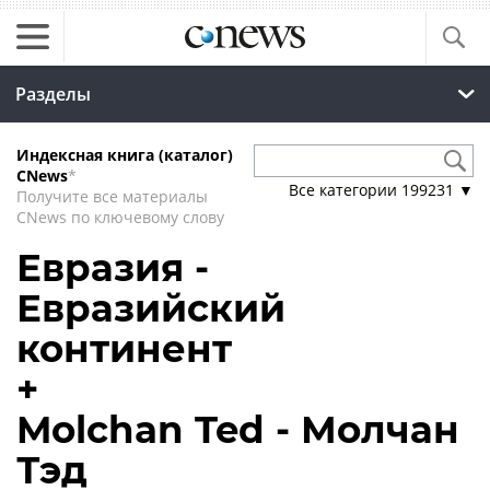
Разделы
Индексная книга (каталог)
CNews
*
Все категории
199231
▼
Получите все материалы
CNews по ключевому слову
Евразия -
Евразийский
континент
+
Molchan Ted - Молчан
Тэд