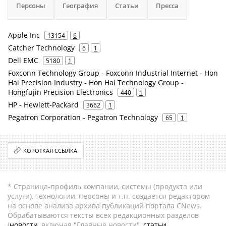
Персоны
География
Статьи
Пресса
Apple Inc
13154
6
Catcher Technology
6
1
Dell EMC
5180
1
Foxconn Technology Group - Foxconn Industrial Internet - Hon
Hai Precision Industry - Hon Hai Technology Group -
Hongfujin Precision Electronics
440
1
HP - Hewlett-Packard
3662
1
Pegatron Corporation - Pegatron Technology
65
1
КОРОТКАЯ ССЫЛКА
* Страница-профиль компании, системы (продукта или
услуги), технологии, персоны и т.п. создается редактором
на основе анализа архива публикаций портала CNews.
Обрабатываются тексты всех редакционных разделов
(
новости
, включая "Главные новости",
статьи
,