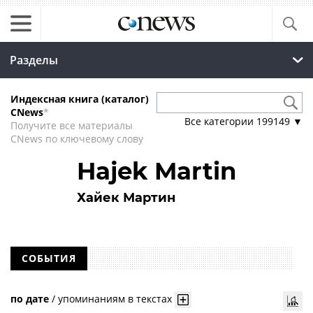
Разделы
Индексная книга (каталог)
CNews
*
Все категории
199149
▼
Получите все материалы
CNews по ключевому слову
Hajek Martin
Хайек Мартин
СОБЫТИЯ
по дате
/
упоминаниям в текстах