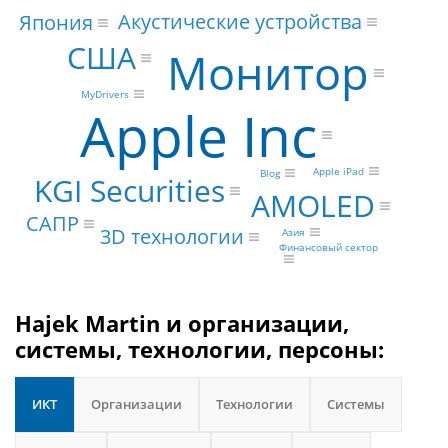
Акустические устройства
Япония
США
Монитор
MyDrivers
Apple Inc
Apple iPad
Blog
KGI Securities
AMOLED
САПР
3D технологии
Азия
Финансовый сектор
Hajek Martin и организации,
системы, технологии, персоны:
ИКТ
Организации
Технологии
Системы