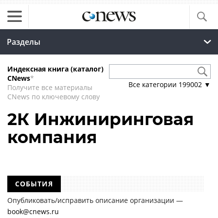
Разделы
Индексная книга (каталог)
CNews
*
Все категории
199002
▼
Получите все материалы
CNews по ключевому слову
2К Инжиниринговая
компания
СОБЫТИЯ
Опубликовать/исправить описание организации —
book@cnews.ru