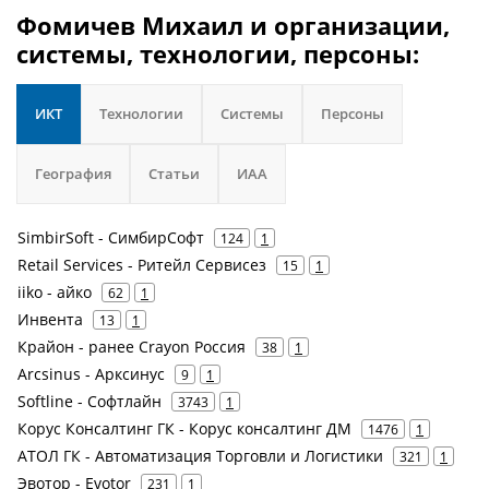
Фомичев Михаил и организации,
системы, технологии, персоны:
ИКТ
Технологии
Системы
Персоны
География
Статьи
ИАА
SimbirSoft - СимбирСофт
124
1
Retail Services - Ритейл Сервисез
15
1
iiko - айко
62
1
Инвента
13
1
Крайон - ранее Crayon Россия
38
1
Arcsinus - Арксинус
9
1
Softline - Софтлайн
3743
1
Корус Консалтинг ГК - Корус консалтинг ДМ
1476
1
АТОЛ ГК - Автоматизация Торговли и Логистики
321
1
Эвотор - Evotor
231
1