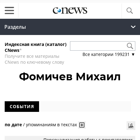
Разделы
Индексная книга (каталог)
CNews
*
Все категории
199231
▼
Получите все материалы
CNews по ключевому слову
Фомичев Михаил
СОБЫТИЯ
по дате
/
упоминаниям в текстах
Персонализация работы с покупателями