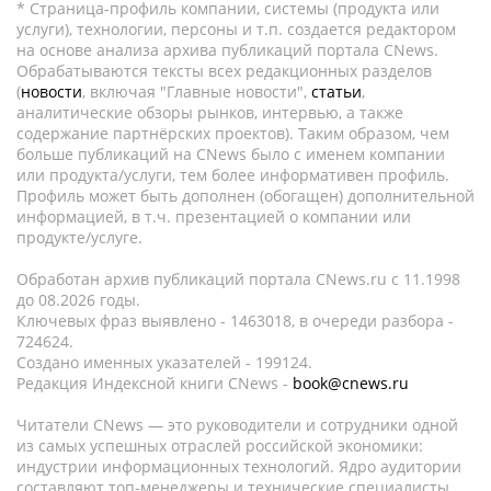
* Страница-профиль компании, системы (продукта или
услуги), технологии, персоны и т.п. создается редактором
на основе анализа архива публикаций портала CNews.
Обрабатываются тексты всех редакционных разделов
(
новости
, включая "Главные новости",
статьи
,
аналитические обзоры рынков, интервью, а также
содержание партнёрских проектов). Таким образом, чем
больше публикаций на CNews было с именем компании
или продукта/услуги, тем более информативен профиль.
Профиль может быть дополнен (обогащен) дополнительной
информацией, в т.ч. презентацией о компании или
продукте/услуге.
Обработан архив публикаций портала CNews.ru c 11.1998
до 08.2026 годы.
Ключевых фраз выявлено - 1463018, в очереди разбора -
724624.
Создано именных указателей - 199124.
Редакция Индексной книги CNews -
book@cnews.ru
Читатели CNews — это руководители и сотрудники одной
из самых успешных отраслей российской экономики:
индустрии информационных технологий. Ядро аудитории
составляют топ-менеджеры и технические специалисты