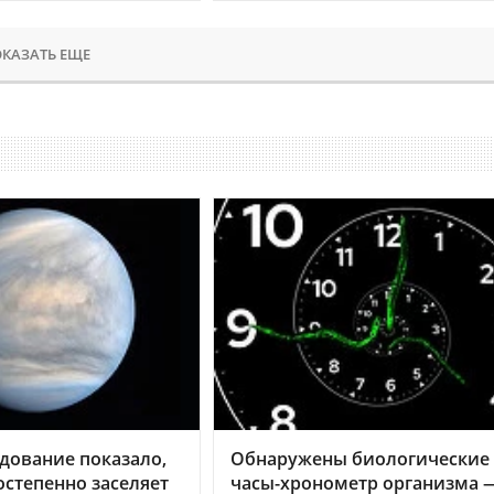
КАЗАТЬ ЕЩЕ
дование показало,
Обнаружены биологические
остепенно заселяет
часы-хронометр организма 