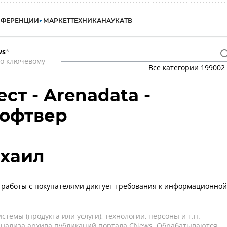
НФЕРЕНЦИИ
МАРКЕТ
ТЕХНИКА
НАУКА
ТВ
ws
*
по ключевому
Все категории
199002
ест - Arenadata -
Софтвер
хаил
работы с покупателями диктует требования к информационной
темы (продукта или услуги), технологии, персоны и т.п.
 анализа архива публикаций портала CNews. Обрабатываются