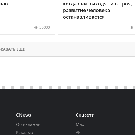
нью
когда они выходят из строя,
развитие человека
останавливается
36003
КАЗАТЬ ЕЩЕ
CNews
Соцсети
Об издании
Max
Реклама
VK