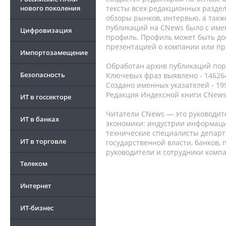
нового поколения
тексты всех редакционных раздел
обзоры рынков, интервью, а такж
публикаций на CNews было с име
Цифровизация
профиль. Профиль может быть до
презентацией о компании или про
Импортозамещение
Обработан архив публикаций порт
Безопасность
Ключевых фраз выявлено - 146264
Создано именных указателей - 19
Редакция Индексной книги CNews
ИТ в госсекторе
Читатели CNews — это руководит
ИТ в банках
экономики: индустрии информаци
технические специалисты депар
ИТ в торговле
государственной власти, банков,
руководители и сотрудники комп
Телеком
Интернет
ИТ-бизнес