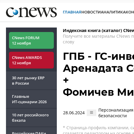
ГЛАВНАЯ
НОВОСТИ
АНАЛИТИКА
КО
Индексная книга (каталог) CNe
Получите все материалы CNews 
CNews FORUM
слову
12 ноября
ГПБ - ГС-инв
CNews AWARDS
12 ноября
Аренадата 
+
30 лет рынку ERP
в России
Фомичев Ми
Главные
ИТ-сценарии
2026
Персонализация 
28.06.2024
10 лет российского
безопасности
бэкапа
* Страница-профиль компании, сис
создается редактором на основе
Российские ПАКи