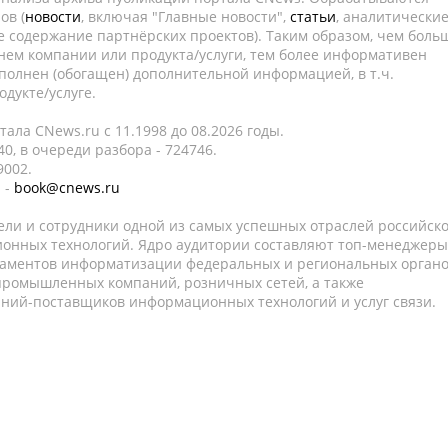
ов (
новости
, включая "Главные новости",
статьи
, аналитически
е содержание партнёрских проектов). Таким образом, чем боль
нем компании или продукта/услуги, тем более информативен
полнен (обогащен) дополнительной информацией, в т.ч.
дукте/услуге.
ала CNews.ru c 11.1998 до 08.2026 годы.
0, в очереди разбора - 724746.
9002.
 -
book@cnews.ru
ели и сотрудники одной из самых успешных отраслей российск
онных технологий. Ядро аудитории составляют топ-менеджеры
таментов информатизации федеральных и региональных орган
 промышленных компаний, розничных сетей, а также
аний-поставщиков информационных технологий и услуг связи.