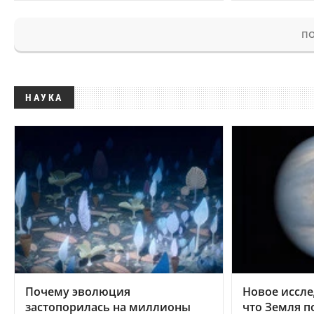
ПО
НАУКА
Почему эволюция
Новое иссле
застопорилась на миллионы
что Земля п