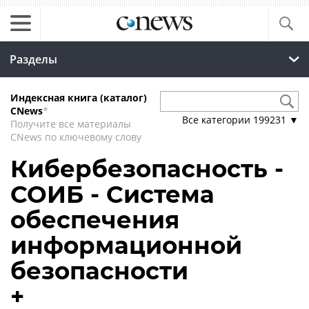
Разделы
Индексная книга (каталог)
CNews
*
Все категории
199231
▼
Получите все материалы
CNews по ключевому слову
Кибербезопасность -
СОИБ - Система
обеспечения
информационной
безопасности
+