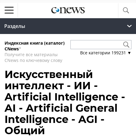
Разделы
Индексная книга (каталог)
CNews
*
Все категории
199231
▼
Получите все материалы
CNews по ключевому слову
Искусственный
интеллект - ИИ -
Artificial Intelligence -
AI - Artificial General
Intelligence - AGI -
Общий