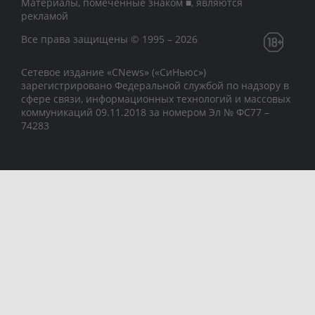
Материалы, помеченные знаком ■, являются
рекламой
Все права защищены © 1995 – 2026
Сетевое издание «CNews» («СиНьюс»)
зарегистрировано Федеральной службой по надзору в
сфере связи, информационных технологий и массовых
коммуникаций 09.11.2018 за номером Эл № ФС77 –
74283