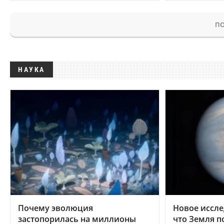
ПО
НАУКА
Почему эволюция
Новое иссле
застопорилась на миллионы
что Земля п