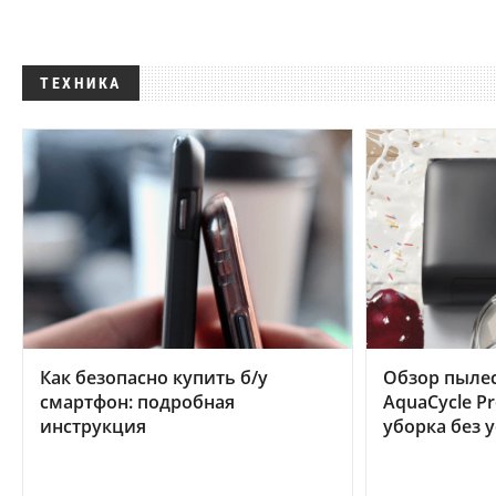
ТЕХНИКА
Как безопасно купить б/у
Обзор пылес
смартфон: подробная
AquaCycle Pr
инструкция
уборка без 