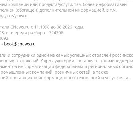
нем компании или продукта/услуги, тем более информативен
полнен (обогащен) дополнительной информацией, в т.ч.
дукте/услуге.
ала CNews.ru c 11.1998 до 08.2026 годы.
8, в очереди разбора - 724706.
9092.
 -
book@cnews.ru
ели и сотрудники одной из самых успешных отраслей российск
онных технологий. Ядро аудитории составляют топ-менеджеры
таментов информатизации федеральных и региональных орган
 промышленных компаний, розничных сетей, а также
аний-поставщиков информационных технологий и услуг связи.