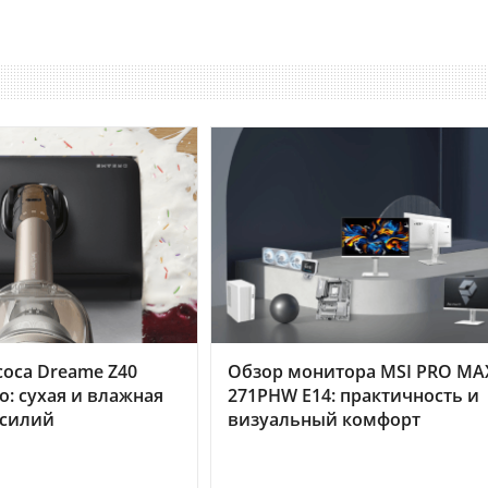
оса Dreame Z40
Обзор монитора MSI PRO MA
o: сухая и влажная
271PHW E14: практичность и
усилий
визуальный комфорт