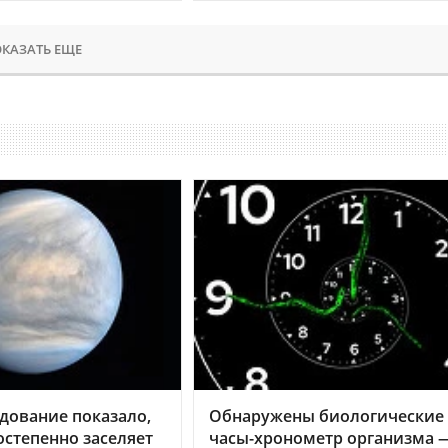
КАЗАТЬ ЕЩЕ
дование показало,
Обнаружены биологические
остепенно заселяет
часы-хронометр организма 