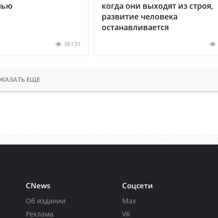
нью
когда они выходят из строя,
развитие человека
останавливается
36131
КАЗАТЬ ЕЩЕ
CNews
Соцсети
Об издании
Max
Реклама
VK