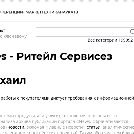
НФЕРЕНЦИИ
МАРКЕТ
ТЕХНИКА
НАУКА
ТВ
ws
*
по ключевому
Все категории
199092
ces - Ритейл Сервисез
хаил
работы с покупателями диктует требования к информационной
темы (продукта или услуги), технологии, персоны и т.п.
 анализа архива публикаций портала CNews. Обрабатываются
ов (
новости
, включая "Главные новости",
статьи
, аналитически
е содержание партнёрских проектов). Таким образом, чем боль