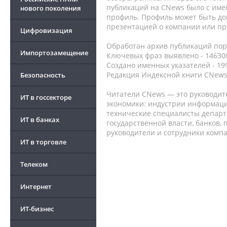
публикаций на CNews было с име
нового поколения
профиль. Профиль может быть до
презентацией о компании или про
Цифровизация
Обработан архив публикаций порт
Импортозамещение
Ключевых фраз выявлено - 146300
Создано именных указателей - 19
Редакция Индексной книги CNews
Безопасность
Читатели CNews — это руководит
ИТ в госсекторе
экономики: индустрии информаци
технические специалисты депар
ИТ в банках
государственной власти, банков,
руководители и сотрудники комп
ИТ в торговле
Телеком
Интернет
ИТ-бизнес