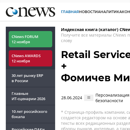
ГЛАВНАЯ
НОВОСТИ
АНАЛИТИКА
КО
Индексная книга (каталог) CNe
Получите все материалы CNews 
CNews FORUM
слову
12 ноября
Retail Servi
CNews AWARDS
12 ноября
+
Фомичев Ми
30 лет рынку ERP
в России
Главные
Персонализация 
28.06.2024
ИТ-сценарии
2026
безопасности
10 лет российского
* Страница-профиль компании, сис
бэкапа
создается редактором на основе
тексты всех редакционных раздел
обзоры рынков, интервью, а такж
Российские ПАКи