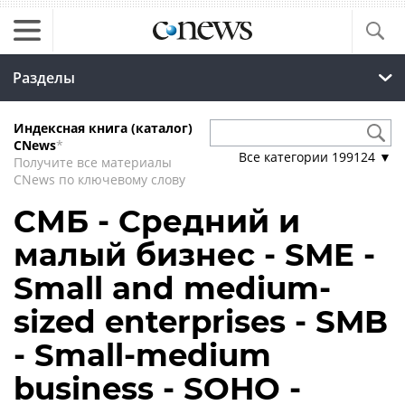
Разделы
Индексная книга (каталог)
CNews
*
Все категории
199124
▼
Получите все материалы
CNews по ключевому слову
СМБ - Средний и
малый бизнес - SME -
Small and medium-
sized enterprises - SMB
- Small-medium
business - SOHO -