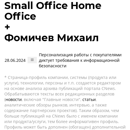
Small Office Home
Office
+
Фомичев Михаил
Персонализация работы с покупателями
28.06.2024
диктует требования к информационной
безопасности
* Страница-профиль компании, системы (продукта или
услуги), технологии, персоны и т.п. создается редактором
на основе анализа архива публикаций портала CNews.
Обрабатываются тексты всех редакционных разделов
(
новости
, включая "Главные новости",
статьи
,
аналитические обзоры рынков, интервью, а также
содержание партнёрских проектов). Таким образом, чем
больше публикаций на CNews было с именем компании
или продукта/услуги, тем более информативен профиль.
Профиль может быть дополнен (обогащен) дополнительной