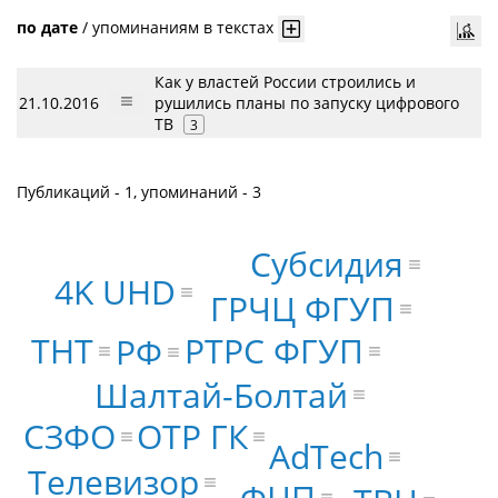
по дате
/
упоминаниям в текстах
Как у властей России строились и
21.10.2016
рушились планы по запуску цифрового
ТВ
3
Публикаций - 1, упоминаний - 3
Субсидия
4K UHD
ГРЧЦ ФГУП
РТРС ФГУП
ТНТ
РФ
Шалтай-Болтай
ОТР ГК
СЗФО
AdTech
Телевизор
ФЦП