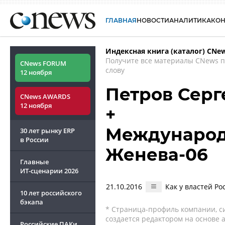
ГЛАВНАЯ
НОВОСТИ
АНАЛИТИКА
КО
Индексная книга (каталог) CNe
Получите все материалы CNews 
CNews FORUM
слову
12 ноября
Петров Серг
CNews AWARDS
12 ноября
+
Международ
30 лет рынку ERP
в России
Женева-06
Главные
ИТ-сценарии
2026
21.10.2016
Как у властей Р
10 лет российского
бэкапа
* Страница-профиль компании, сис
создается редактором на основе
Российские ПАКи