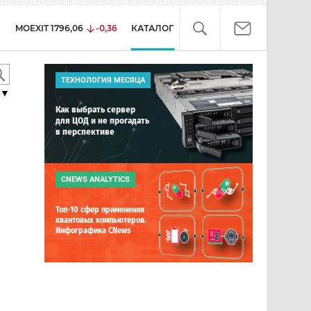
MOEXIT
1796,06
-0,36
КАТАЛОГ
ТЕХНОЛОГИЯ МЕСЯЦА
▼
Как выбрать сервер
для ЦОД и не прогадать
в перспективе
CNEWS ANALYTICS
Топ-10 сфер применения
квантовых компьютеров.
Инфографика CNews