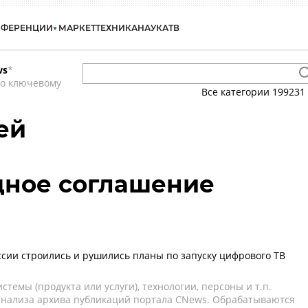
НФЕРЕНЦИИ
МАРКЕТ
ТЕХНИКА
НАУКА
ТВ
ws
*
по ключевому
Все категории
199231
ей
ное соглашение
оссии строились и рушились планы по запуску цифрового ТВ
темы (продукта или услуги), технологии, персоны и т.п.
 анализа архива публикаций портала CNews. Обрабатываются