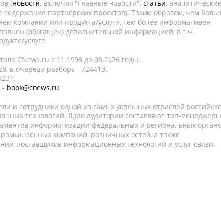
ов (
новости
, включая "Главные новости",
статьи
, аналитически
е содержание партнёрских проектов). Таким образом, чем боль
нем компании или продукта/услуги, тем более информативен
полнен (обогащен) дополнительной информацией, в т.ч.
дукте/услуге.
ала CNews.ru c 11.1998 до 08.2026 годы.
8, в очереди разбора - 724413.
9231.
 -
book@cnews.ru
ели и сотрудники одной из самых успешных отраслей российск
онных технологий. Ядро аудитории составляют топ-менеджеры
таментов информатизации федеральных и региональных орган
 промышленных компаний, розничных сетей, а также
аний-поставщиков информационных технологий и услуг связи.