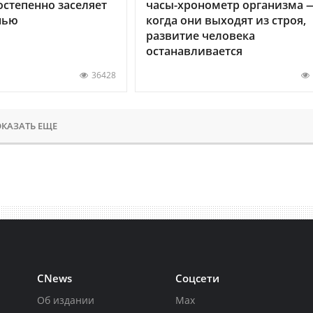
остепенно заселяет
часы-хронометр организма 
нью
когда они выходят из строя,
развитие человека
останавливается
36428
КАЗАТЬ ЕЩЕ
CNews
Соцсети
Об издании
Max