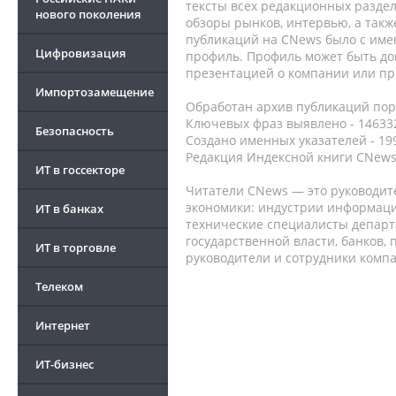
тексты всех редакционных раздел
нового поколения
обзоры рынков, интервью, а такж
публикаций на CNews было с име
Цифровизация
профиль. Профиль может быть до
презентацией о компании или про
Импортозамещение
Обработан архив публикаций порт
Ключевых фраз выявлено - 146332
Безопасность
Создано именных указателей - 19
Редакция Индексной книги CNews
ИТ в госсекторе
Читатели CNews — это руководит
экономики: индустрии информаци
ИТ в банках
технические специалисты депар
государственной власти, банков,
ИТ в торговле
руководители и сотрудники комп
Телеком
Интернет
ИТ-бизнес