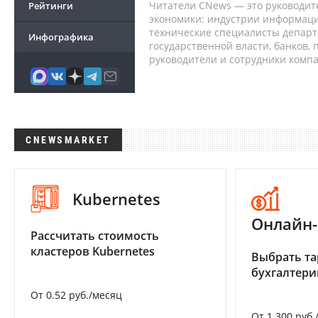
Читатели CNews — это руководит
Рейтинги
экономики: индустрии информаци
технические специалисты депар
Инфографика
государственной власти, банков,
руководители и сотрудники комп
CNEWSMARKET
Kubernetes
Онлайн-
Рассчитать стоимость
кластеров Kubernetes
Выбрать та
бухгалтер
От 0.52 руб./месяц
От 1 300 руб.