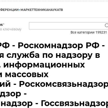
НФЕРЕНЦИИ
МАРКЕТ
ТЕХНИКА
НАУКА
ТВ
ws
*
по ключевому
Все категории
199231
Ф - Роскомнадзор РФ -
 служба по надзору в
и, информационных
и массовых
й - Роскомсвязьнадзо
дзор -
надзор - Госсвязьнадзо