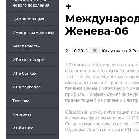
+
нового поколения
Международ
Цифровизация
Женева-06
Импортозамещение
Безопасность
21.10.2016
Как у властей Р
ИТ в госсекторе
* Страница-профиль компании, сис
создается редактором на основе
ИТ в банках
тексты всех редакционных раздел
обзоры рынков, интервью, а такж
ИТ в торговле
публикаций на CNews было с име
профиль. Профиль может быть до
презентацией о компании или про
Телеком
Обработан архив публикаций порт
Интернет
Ключевых фраз выявлено - 146332
Создано именных указателей - 19
ИТ-бизнес
Редакция Индексной книги CNews