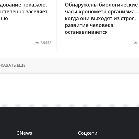
дование показало,
Обнаружены биологические
остепенно заселяет
часы-хронометр организма 
нью
когда они выходят из строя,
развитие человека
останавливается
36446
КАЗАТЬ ЕЩЕ
CNews
Соцсети