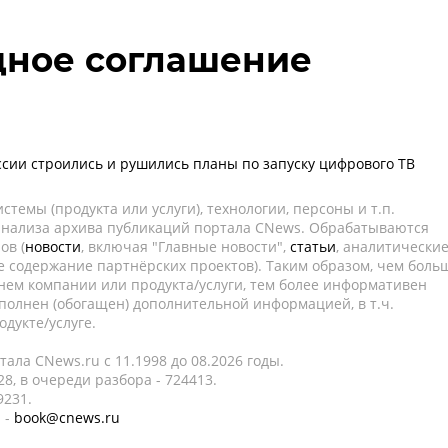
ное соглашение
оссии строились и рушились планы по запуску цифрового ТВ
темы (продукта или услуги), технологии, персоны и т.п.
 анализа архива публикаций портала CNews. Обрабатываются
ов (
новости
, включая "Главные новости",
статьи
, аналитически
е содержание партнёрских проектов). Таким образом, чем боль
нем компании или продукта/услуги, тем более информативен
полнен (обогащен) дополнительной информацией, в т.ч.
дукте/услуге.
ала CNews.ru c 11.1998 до 08.2026 годы.
8, в очереди разбора - 724413.
9231.
 -
book@cnews.ru