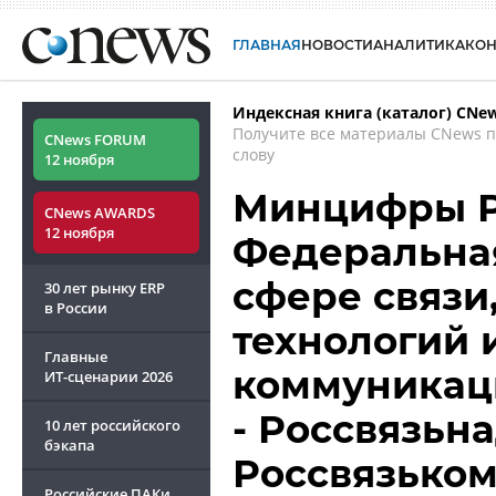
ГЛАВНАЯ
НОВОСТИ
АНАЛИТИКА
КО
Индексная книга (каталог) CNe
Получите все материалы CNews 
CNews FORUM
слову
12 ноября
Минцифры Р
CNews AWARDS
12 ноября
Федеральная
сфере связ
30 лет рынку ERP
в России
технологий 
Главные
коммуникаци
ИТ-сценарии
2026
- Россвязьна
10 лет российского
бэкапа
Россвязьком
Российские ПАКи