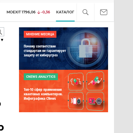
MOEXIT
1796,06
-0,36
КАТАЛОГ
МНЕНИЕ МЕСЯЦА
▼
Почему соответствие
стандартам не гарантирует
защиту от киберугроз
CNEWS ANALYTICS
Топ-10 сфер применения
квантовых компьютеров.
Инфографика CNews
р
р