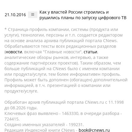
Как у властей России строились и
21.10.2016
рушились планы по запуску цифрового ТВ
* Страница-профиль компании, системы (продукта или
услуги), технологии, персоны и т.п. создается редактором
на основе анализа архива публикаций портала CNews.
Обрабатываются тексты всех редакционных разделов
(
новости
, включая "Главные новости",
статьи
,
аналитические обзоры рынков, интервью, а также
содержание партнёрских проектов). Таким образом, чем
больше публикаций на CNews было с именем компании
или продукта/услуги, тем более информативен профиль.
Профиль может быть дополнен (обогащен) дополнительной
информацией, в т.ч. презентацией о компании или
продукте/услуге.
Обработан архив публикаций портала CNews.ru c 11.1998
до 08.2026 годы.
Ключевых фраз выявлено - 1463330, в очереди разбора -
724415.
Создано именных указателей - 199231.
Редакция Индексной книги CNews -
book@cnews.ru