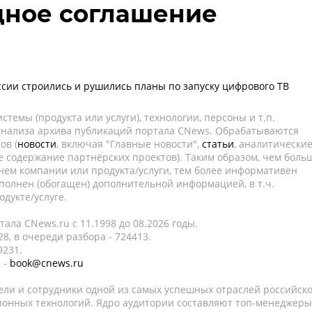
ное соглашение
оссии строились и рушились планы по запуску цифрового ТВ
темы (продукта или услуги), технологии, персоны и т.п.
 анализа архива публикаций портала CNews. Обрабатываются
ов (
новости
, включая "Главные новости",
статьи
, аналитически
е содержание партнёрских проектов). Таким образом, чем боль
нем компании или продукта/услуги, тем более информативен
полнен (обогащен) дополнительной информацией, в т.ч.
дукте/услуге.
ала CNews.ru c 11.1998 до 08.2026 годы.
8, в очереди разбора - 724413.
9231.
 -
book@cnews.ru
ели и сотрудники одной из самых успешных отраслей российск
онных технологий. Ядро аудитории составляют топ-менеджеры