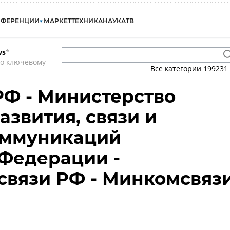
НФЕРЕНЦИИ
МАРКЕТ
ТЕХНИКА
НАУКА
ТВ
ws
*
по ключевому
Все категории
199231
Ф - Министерство
азвития, связи и
оммуникаций
Федерации -
вязи РФ - Минкомсвяз