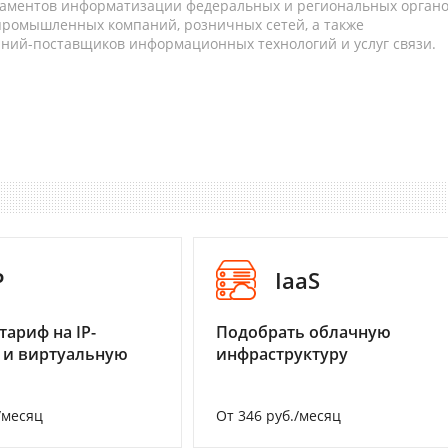
таментов информатизации федеральных и региональных орган
 промышленных компаний, розничных сетей, а также
аний-поставщиков информационных технологий и услуг связи.
P
IaaS
тариф на IP-
Подобрать облачную
 и виртуальную
инфраструктуру
/месяц
От 346 руб./месяц