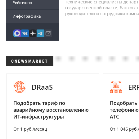
технические специалисты депар
Рейтинги
государственной власти, банков,
руководители и сотрудники комп
Инфографика
CNEWSMARKET
DRaaS
ER
Подобрать тариф по
Подобрать 
аварийному восстановлению
телефонию
ИТ-инфраструктуры
АТС
От 1 руб./месяц
От 1 046 руб.