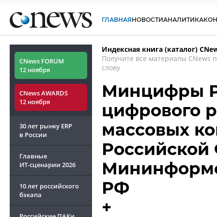
ГЛАВНАЯ
НОВОСТИ
АНАЛИТИКА
КО
Индексная книга (каталог) CNe
Получите все материалы CNews 
CNews FORUM
слову
12 ноября
Минцифры Р
CNews AWARDS
12 ноября
цифрового р
массовых к
30 лет рынку ERP
в России
Российской 
Главные
Мининформс
ИТ-сценарии
2026
РФ
10 лет российского
бэкапа
+
Российские ПАКи