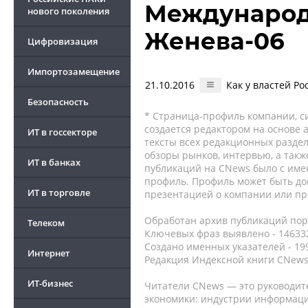
Международ
нового поколения
Женева-06
Цифровизация
Импортозамещение
21.10.2016
Как у властей Р
Безопасность
* Страница-профиль компании, сис
создается редактором на основе
ИТ в госсекторе
тексты всех редакционных раздел
обзоры рынков, интервью, а такж
ИТ в банках
публикаций на CNews было с име
профиль. Профиль может быть до
ИТ в торговле
презентацией о компании или про
Обработан архив публикаций порт
Телеком
Ключевых фраз выявлено - 146332
Создано именных указателей - 19
Интернет
Редакция Индексной книги CNews
ИТ-бизнес
Читатели CNews — это руководит
экономики: индустрии информаци