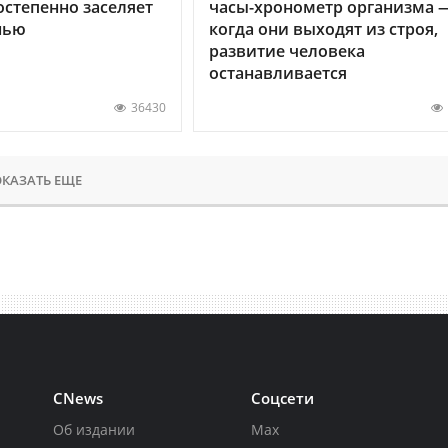
остепенно заселяет
часы-хронометр организма 
нью
когда они выходят из строя,
развитие человека
останавливается
36430
КАЗАТЬ ЕЩЕ
CNews
Соцсети
Об издании
Max