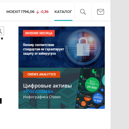
MOEXIT
1796,06
-0,36
КАТАЛОГ
МНЕНИЕ МЕСЯЦА
▼
Почему соответствие
стандартам не гарантирует
защиту от киберугроз
CNEWS ANALYTICS
Цифровые активы
«Росатома».
и
Инфографика CNews