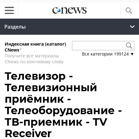
Разделы
Индексная книга (каталог)
CNews
*
Все категории
199124
▼
Получите все материалы
CNews по ключевому слову
Телевизор -
Телевизионный
приёмник -
Телеоборудование -
ТВ-приемник - TV
Receiver