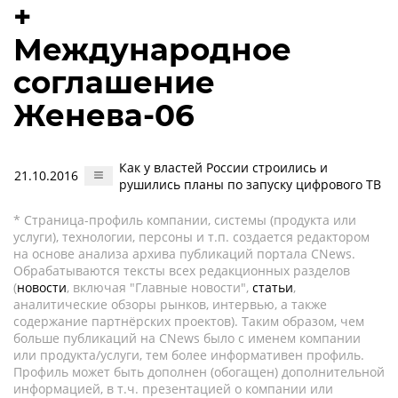
+
Международное
соглашение
Женева-06
Как у властей России строились и
21.10.2016
рушились планы по запуску цифрового ТВ
* Страница-профиль компании, системы (продукта или
услуги), технологии, персоны и т.п. создается редактором
на основе анализа архива публикаций портала CNews.
Обрабатываются тексты всех редакционных разделов
(
новости
, включая "Главные новости",
статьи
,
аналитические обзоры рынков, интервью, а также
содержание партнёрских проектов). Таким образом, чем
больше публикаций на CNews было с именем компании
или продукта/услуги, тем более информативен профиль.
Профиль может быть дополнен (обогащен) дополнительной
информацией, в т.ч. презентацией о компании или