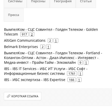
Системы
Персоны
География
Статьи
Пресса
ВымпелКом - СЦС Совинтел - Голден Телеком - Golden
Telecom
917
2
AltiGen Communications
2
1
Belmark Enterprises
2
1
ВымпелКом - СЦС Совинтел - Голден Телеком - Fortland -
Колангон-Оптим - Астон - Диал-Имплекс - Интервест -
Медиа-инвест - Прайм-Тайм - Элкомлайн
9
1
IBS - IBS IT Services - ИБС ИТ Услуги - ИБС Софт -
Информационные бизнес системы
1761
1
IBS - ИБС экспертиза - IBS Expertise
166
1
КОРОТКАЯ ССЫЛКА