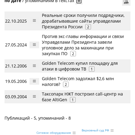
по дате
/
упоминаниям в текстах
Реальные сроки получили подрядчики,
22.10.2025
дорабатывавшие сайты управделами
Президента России
2
Против экс-главы информации и связи
Управделами Президента завели
27.05.2024
уголовное дело за махинации при
закупках ПО
2
Golden Telecom купил площадку для
21.12.2006
атаки в цифровом ТВ
1
Golden Telecom задолжал $2,6 млн
19.05.2006
налогов?
2
Таксопарк НЖТ построил call-центр на
03.09.2004
базе AltiGen
1
Публикаций - 5, упоминаний - 8
Верховный суд РФ
Сетевое оборудование