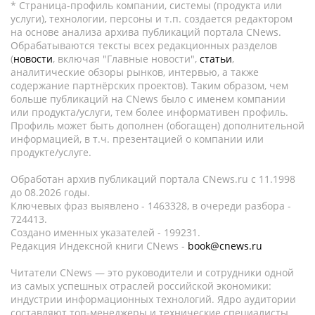
* Страница-профиль компании, системы (продукта или
услуги), технологии, персоны и т.п. создается редактором
на основе анализа архива публикаций портала CNews.
Обрабатываются тексты всех редакционных разделов
(
новости
, включая "Главные новости",
статьи
,
аналитические обзоры рынков, интервью, а также
содержание партнёрских проектов). Таким образом, чем
больше публикаций на CNews было с именем компании
или продукта/услуги, тем более информативен профиль.
Профиль может быть дополнен (обогащен) дополнительной
информацией, в т.ч. презентацией о компании или
продукте/услуге.
Обработан архив публикаций портала CNews.ru c 11.1998
до 08.2026 годы.
Ключевых фраз выявлено - 1463328, в очереди разбора -
724413.
Создано именных указателей - 199231.
Редакция Индексной книги CNews -
book@cnews.ru
Читатели CNews — это руководители и сотрудники одной
из самых успешных отраслей российской экономики:
индустрии информационных технологий. Ядро аудитории
составляют топ-менеджеры и технические специалисты