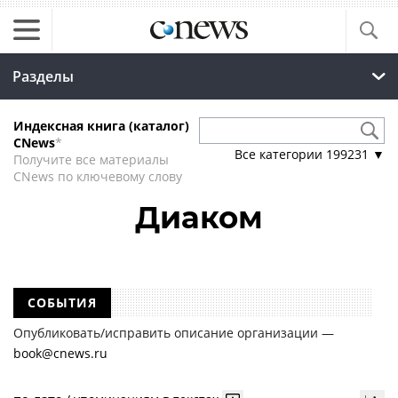
Разделы
Индексная книга (каталог)
CNews
*
Все категории
199231
▼
Получите все материалы
CNews по ключевому слову
Диаком
СОБЫТИЯ
Опубликовать/исправить описание организации —
book@cnews.ru