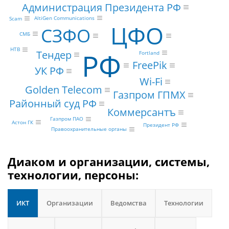
Администрация Президента РФ
AltiGen Communications
Scam
ЦФО
СЗФО
СМБ
НТВ
РФ
Тендер
Fortland
FreePik
УК РФ
Wi-Fi
Golden Telecom
Газпром ГПМХ
Районный суд РФ
Коммерсантъ
Газпром ПАО
Астон ГК
Президент РФ
Правоохранительные органы
Диаком и организации, системы,
технологии, персоны:
ИКТ
Организации
Ведомства
Технологии