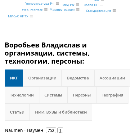
Генпрокуратура РФ
МВД РФ
Ярапо НП
Маршрутизация
Web Interface
Стандартизация
МИСиС НИТУ
Воробьев Владислав и
организации, системы,
технологии, персоны:
ИКТ
Организации
Ведомства
Ассоциации
Технологии
Системы
Персоны
География
Статьи
НИИ, ВУЗы и библиотеки
Naumen - Наумен
752
1