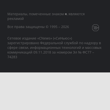
Материалы, помеченные знаком ■, являются
рекламой
Все права защищены © 1995 – 2026
Сетевое издание «CNews» («СиНьюс»)
зарегистрировано Федеральной службой по надзору в
сфере связи, информационных технологий и массовых
коммуникаций 09.11.2018 за номером Эл № ФС77 –
74283