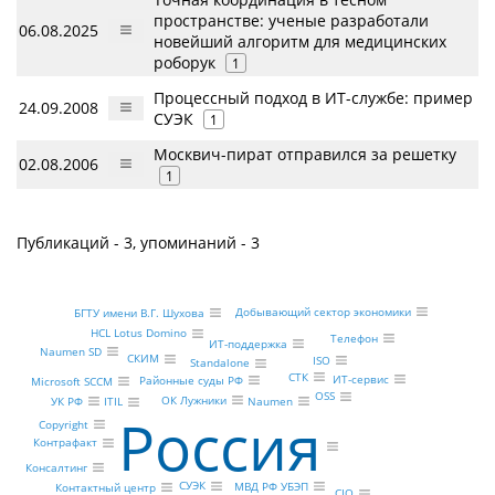
пространстве: ученые разработали
06.08.2025
новейший алгоритм для медицинских
роборук
1
Процессный подход в ИТ-службе: пример
24.09.2008
СУЭК
1
Москвич-пират отправился за решетку
02.08.2006
1
Публикаций - 3, упоминаний - 3
Добывающий сектор экономики
БГТУ имени В.Г. Шухова
HCL Lotus Domino
Телефон
ИТ-поддержка
Naumen SD
СКИМ
ISO
Standalone
СТК
ИТ-сервис
Районные суды РФ
Microsoft SCCM
OSS
ОК Лужники
Naumen
УК РФ
ITIL
Россия
Copyright
Контрафакт
Консалтинг
СУЭК
МВД РФ УБЭП
Контактный центр
CIO