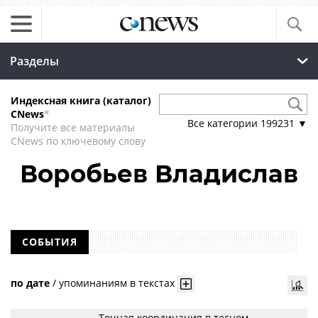
Разделы
Индексная книга (каталог)
CNews
*
Все категории
199231
▼
Получите все материалы
CNews по ключевому слову
Воробьев Владислав
СОБЫТИЯ
по дате
/
упоминаниям в текстах
Точная координация в тесном