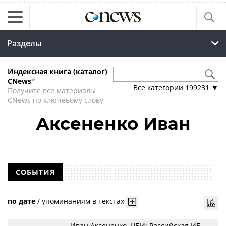
Разделы
Индексная книга (каталог)
CNews
*
Все категории
199231
▼
Получите все материалы
CNews по ключевому слову
Аксененко Иван
СОБЫТИЯ
по дате
/
упоминаниям в текстах
Иван Аксененко, ЦБИ: Российская ИБ-