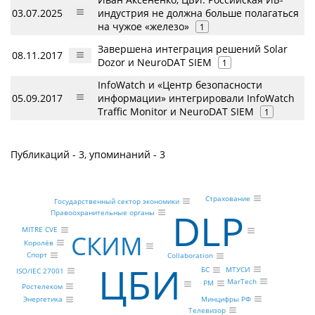
03.07.2025
индустрия не должна больше полагаться
на чужое «железо»
1
Завершена интеграция решений Solar
08.11.2017
Dozor и NeuroDAT SIEM
1
InfoWatch и «Центр безопасности
05.09.2017
информации» интегрировали InfoWatch
Traffic Monitor и NeuroDAT SIEM
1
Публикаций - 3, упоминаний - 3
Страхование
Государственный сектор экономики
DLP
Правоохранительные органы
MITRE CVE
СКИМ
Королёв
Спорт
Collaboration
ЦБИ
МТУСИ
БС
ISO/IEC 27001
MarTech
PM
Ростелеком
Минцифры РФ
Энергетика
Телевизор