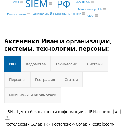
SIEM
РФ
СМБ
ФОИВ РФ
Минпромторг РФ
Центральный федеральный округ
Подмосковье
CISO
Аксененко Иван и организации,
системы, технологии, персоны:
ИКТ
Ведомства
Технологии
Системы
Персоны
География
Статьи
НИИ, ВУЗы и библиотеки
ЦБИ - Центр безопасности информации - ЦБИ-сервис
41
3
Ростелеком - Сόлар ГК - Ростелеком-Солар - Rostelecom-