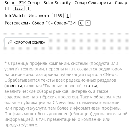
Solar - РТК-Солар - Solar Security - Солар Секьюрити - Солар
ПТ
1225
1
InfoWatch - Инфовотч
1185
1
Ростелеком - Сόлар ГК - Солар-ТЗИ
6
1
КОРОТКАЯ ССЫЛКА
* Страница-профиль компании, системы (продукта или
услуги), технологии, персоны и т.п. создается редактором
на основе анализа архива публикаций портала CNews.
Обрабатываются тексты всех редакционных разделов
(
новости
, включая "Главные новости",
статьи
,
аналитические обзоры рынков, интервью, а также
содержание партнёрских проектов). Таким образом, чем
больше публикаций на CNews было с именем компании
или продукта/услуги, тем более информативен профиль.
Профиль может быть дополнен (обогащен) дополнительной
информацией, в т.ч. презентацией о компании или
продукте/услуге.