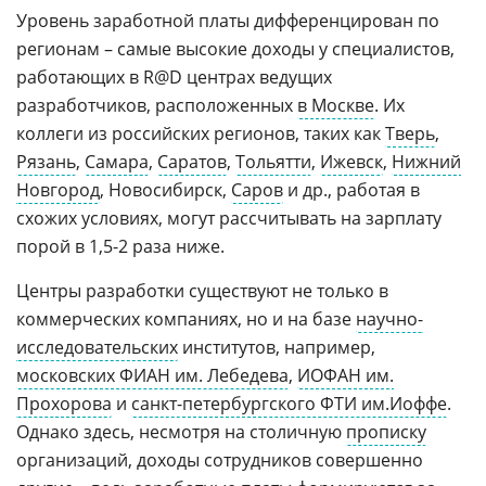
Уровень заработной платы дифференцирован по
регионам – самые высокие доходы у специалистов,
работающих в R@D центрах ведущих
разработчиков, расположенных
в Москве
. Их
коллеги из российских регионов, таких как
Тверь
,
Рязань
,
Самара
,
Саратов
,
Тольятти
,
Ижевск
,
Нижний
Новгород
, Новосибирск,
Саров
и др., работая в
схожих условиях, могут рассчитывать на зарплату
порой в 1,5-2 раза ниже.
Центры разработки существуют не только в
коммерческих компаниях, но и на базе
научно-
исследовательских
институтов, например,
московских ФИАН им. Лебедева
,
ИОФАН им.
Прохорова
и
санкт-петербургского ФТИ им.Иоффе
.
Однако здесь, несмотря на столичную
прописку
организаций, доходы сотрудников совершенно