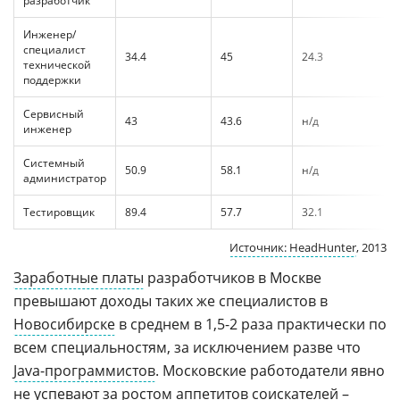
разработчик
Инженер/
специалист
34.4
45
24.3
технической
поддержки
Сервисный
43
43.6
н/д
инженер
Системный
50.9
58.1
н/д
администратор
Тестировщик
89.4
57.7
32.1
Источник: HeadHunter
, 2013
Заработные платы
разработчиков в Москве
превышают доходы таких же специалистов в
Новосибирске
в среднем в 1,5-2 раза практически по
всем специальностям, за исключением разве что
Java-программистов
. Московские работодатели явно
не успевают за ростом аппетитов соискателей –