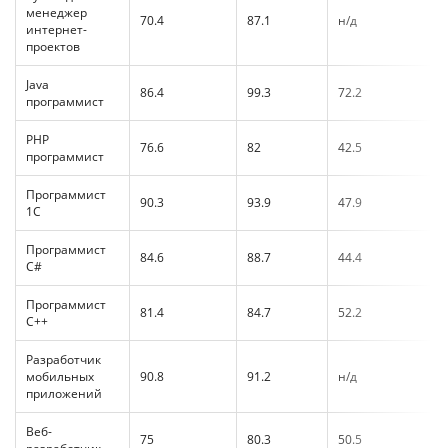
менеджер
70.4
87.1
н/д
интернет-
проектов
Java
86.4
99.3
72.2
программист
PHP
76.6
82
42.5
программист
Программист
90.3
93.9
47.9
1С
Программист
84.6
88.7
44.4
C#
Программист
81.4
84.7
52.2
C++
Разработчик
мобильных
90.8
91.2
н/д
приложений
Веб-
75
80.3
50.5