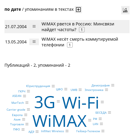
по дате
/
упоминаниям в текстах
WiMAX рвется в Россию: Минсвязи
21.07.2004
найдет частоты?
1
WiMAX несёт смерть коммутируемой
13.05.2004
телефонии
1
Публикаций - 2, упоминаний - 2
Демография
Юриспруденция
ЦФО
UWB
Электроника
ГКРЧ
3G
Wi-Fi
ASEAN
MarTech
Carrier grade
WiMAX
БЕСЕДА
Европа
РФ
Азия
LAN
Торговля
ПФО
InfiNet Wireless
Гейзер-Телеком
АДЭ