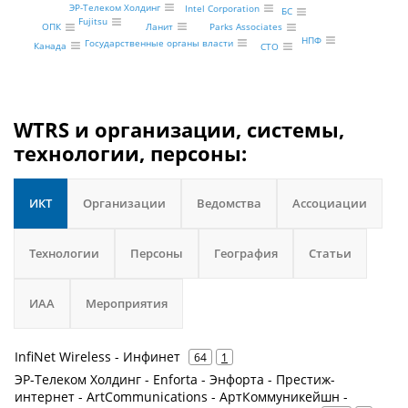
ЭР-Телеком Холдинг
Intel Corporation
БС
Fujitsu
Ланит
ОПК
Parks Associates
НПФ
Государственные органы власти
Канада
CTO
WTRS и организации, системы,
технологии, персоны:
ИКТ
Организации
Ведомства
Ассоциации
Технологии
Персоны
География
Статьи
ИАА
Мероприятия
InfiNet Wireless - Инфинет
64
1
ЭР-Телеком Холдинг - Enforta - Энфорта - Престиж-
интернет - ArtCommunications - АртКоммуникейшн -