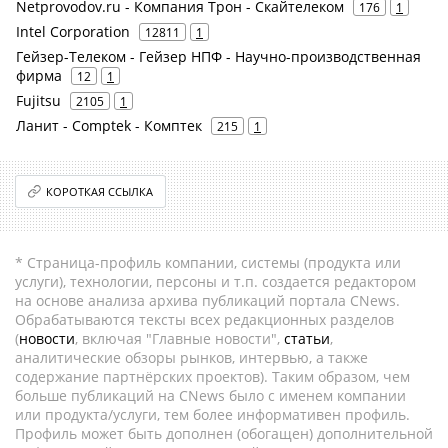
Netprovodov.ru - Компания Трон - Скайтелеком
176
1
Intel Corporation
12811
1
Гейзер-Телеком - Гейзер НПФ - Научно-производственная
фирма
12
1
Fujitsu
2105
1
Ланит - Comptek - Комптек
215
1
КОРОТКАЯ ССЫЛКА
* Страница-профиль компании, системы (продукта или
услуги), технологии, персоны и т.п. создается редактором
на основе анализа архива публикаций портала CNews.
Обрабатываются тексты всех редакционных разделов
(
новости
, включая "Главные новости",
статьи
,
аналитические обзоры рынков, интервью, а также
содержание партнёрских проектов). Таким образом, чем
больше публикаций на CNews было с именем компании
или продукта/услуги, тем более информативен профиль.
Профиль может быть дополнен (обогащен) дополнительной