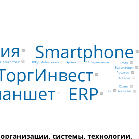
сия
Smartphone
с Консалтинг
ШПД Мобильный
Optima
Т1 Сервионика
Email
ТоргИнвест
Бухгалтерия
Росатом
Астерос
ланшет
ERP
Олант
1С
Apple Inc
организации, системы, технологии,