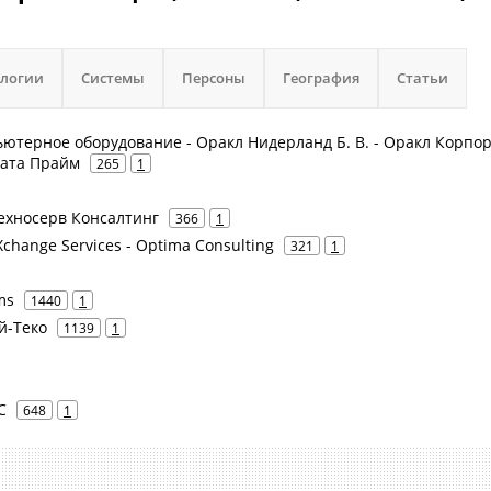
ологии
Системы
Персоны
География
Статьи
пьютерное оборудование - Оракл Нидерланд Б. В. - Оракл Корп
Дата Прайм
265
1
Техносерв Консалтинг
366
1
change Services - Optima Consulting
321
1
ms
1440
1
Ай-Теко
1139
1
C
648
1