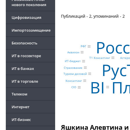
нового поколения
Публикаций - 2, упоминаний - 2
Цифровизация
Импортозамещение
Рос
Безопасность
РФГ
Аквилон
ИТ в госсекторе
Астеро
Т1 Консалтинг
Рус
ИТ-бюджет
Страхование
ИТ в банках
Туризм деловой
П
BI
ИТ в торговле
Консалтинг
CIO
Телеком
Интернет
ИТ-бизнес
Яшкина Алевтина и 