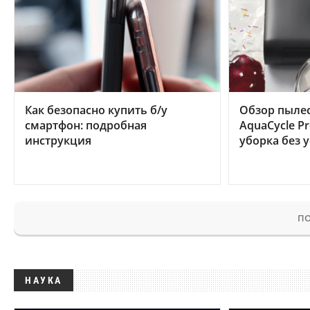
Как безопасно купить б/у
Обзор пылес
смартфон: подробная
AquaCycle Pr
инструкция
уборка без 
ПО
НАУКА