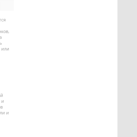
тся
ков,
а
ь
 или
ой
 и
ов
ли и