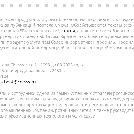
темы (продукта или услуги), технологии, персоны и т.п. создае
рхива публикаций портала CNews. Обрабатываются тексты всех
, включая "Главные новости",
статьи
, аналитические обзоры рын
ртнёрских проектов). Таким образом, чем больше публикаций н
ли продукта/услуги, тем более информативен профиль. Профил
 дополнительной информацией, в т.ч. презентацией о компании
ала CNews.ru c 11.1998 до 08.2026 годы.
6, в очереди разбора - 724632.
9124.
 -
book@cnews.ru
ели и сотрудники одной из самых успешных отраслей российск
онных технологий. Ядро аудитории составляют топ-менеджеры
таментов информатизации федеральных и региональных орган
 промышленных компаний, розничных сетей, а также руководите
в информационных технологий и услуг связи.