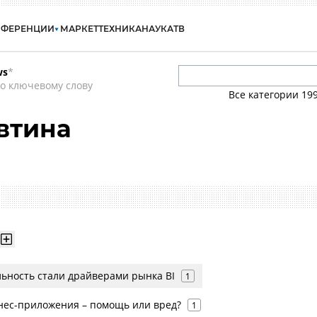
НФЕРЕНЦИИ
МАРКЕТ
ТЕХНИКА
НАУКА
ТВ
ws
*
о ключевому слову
Все категории
19
втина
льность стали драйверами рынка BI
1
ес-приложения – помощь или вред?
1