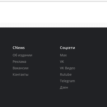
CNews
Соцсети
Об издании
Max
Реклама
VK
Вакансии
VK Видео
Контакты
Rutube
Telegram
Дзен