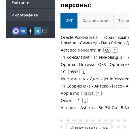
Рейтинги
персоны:
Инфографика
ИКТ
Организации
Техн
Oracle Россия и СНГ - Оракл ком
Номиниз Лимитед - Data Prime - 
Астерос Консалтинг
65
1
Т1 Консалтинг - Т1 Инновации - 
Optima - Оптима - OXS - Optima eX
1С
9592
1
Инфосистемы Джет - Jet Infosyste
Т1 Сервионика - Айтеко - iTeco - 
Apple Inc
13154
1
Олант
2
1
Астерос - Asteros - Би-Эй-Си - B.A.
КОРОТКАЯ ССЫЛКА