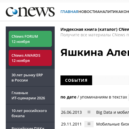
ГЛАВНАЯ
НОВОСТИ
АНАЛИТИКА
КО
Индексная книга (каталог) CNe
Получите все материалы CNews п
CNews FORUM
12 ноября
Яшкина Але
CNews AWARDS
12 ноября
30 лет рынку ERP
в России
СОБЫТИЯ
Главные
по дате
/
упоминаниям в текстах
ИТ-сценарии
2026
10 лет российского
26.06.2013
Big Data и моби
бэкапа
29.11.2011
Мобильные бизн
Российские ПАКи