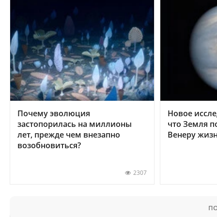
Почему эволюция
Новое иссле
застопорилась на миллионы
что Земля п
лет, прежде чем внезапно
Венеру жиз
возобновиться?
2307
ПО