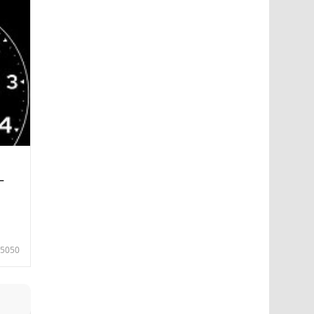
—
5050