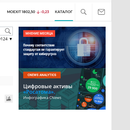
MOEXIT
1802,50
-0,23
КАТАЛОГ
МНЕНИЕ МЕСЯЦА
9124
▼
Почему соответствие
стандартам не гарантирует
защиту от киберугроз
CNEWS ANALYTICS
Цифровые активы
«Росатома».
Инфографика CNews