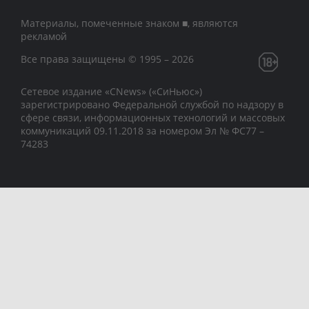
Материалы, помеченные знаком ■, являются
рекламой
Все права защищены © 1995 – 2026
Сетевое издание «CNews» («СиНьюс»)
зарегистрировано Федеральной службой по надзору в
сфере связи, информационных технологий и массовых
коммуникаций 09.11.2018 за номером Эл № ФС77 –
74283