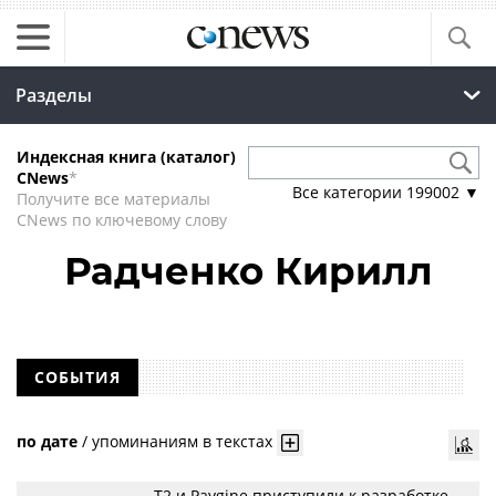
Разделы
Индексная книга (каталог)
CNews
*
Все категории
199002
▼
Получите все материалы
CNews по ключевому слову
Радченко Кирилл
СОБЫТИЯ
по дате
/
упоминаниям в текстах
Т2 и Paygine приступили к разработке