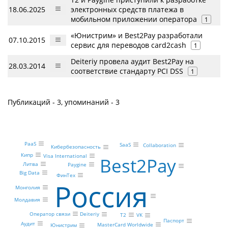
18.06.2025
электронных средств платежа в
мобильном приложении оператора
1
«Юнистрим» и Best2Pay разработали
07.10.2015
сервис для переводов card2cash
1
Deiteriy провела аудит Best2Pay на
28.03.2014
соответствие стандарту PCI DSS
1
Публикаций - 3, упоминаний - 3
PaaS
SaaS
Collaboration
Кибербезопасность
Кипр
Visa International
Best2Pay
Литва
Paygine
Big Data
ФинТех
Россия
Монголия
Молдавия
Оператор связи
Deiteriy
Т2
VK
Паспорт
Аудит
MasterCard Worldwide
Юнистрим