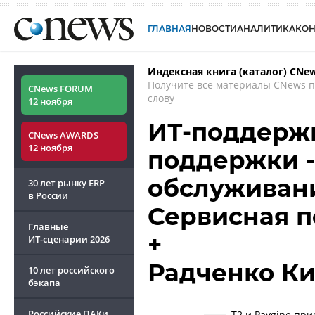
ГЛАВНАЯ
НОВОСТИ
АНАЛИТИКА
КО
Индексная книга (каталог) CNe
Получите все материалы CNews 
CNews FORUM
слову
12 ноября
ИТ-поддержк
CNews AWARDS
12 ноября
поддержки -
обслуживани
30 лет рынку ERP
в России
Сервисная 
Главные
+
ИТ-сценарии
2026
Радченко К
10 лет российского
бэкапа
Российские ПАКи
Т2 и Paygine пр