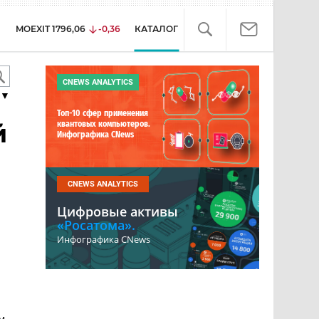
MOEXIT
1796,06
-0,36
КАТАЛОГ
CNEWS ANALYTICS
▼
Топ-10 сфер применения
й
квантовых компьютеров.
Инфографика CNews
CNEWS ANALYTICS
Цифровые активы
«Росатома».
Инфографика CNews
м