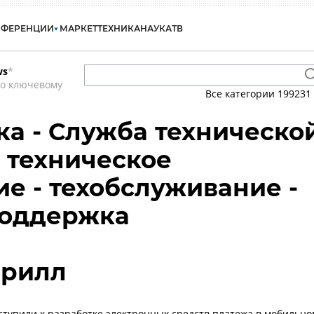
НФЕРЕНЦИИ
МАРКЕТ
ТЕХНИКА
НАУКА
ТВ
ws
*
по ключевому
Все категории
199231
а - Служба техническо
 техническое
е - техобслуживание -
поддержка
ирилл
иступили к разработке электронных средств платежа в мобильно