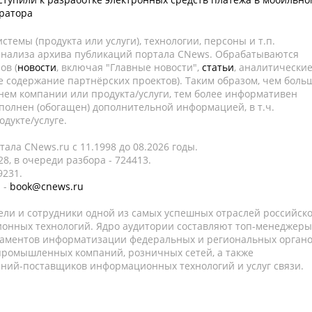
ратора
темы (продукта или услуги), технологии, персоны и т.п.
 анализа архива публикаций портала CNews. Обрабатываются
ов (
новости
, включая "Главные новости",
статьи
, аналитически
е содержание партнёрских проектов). Таким образом, чем боль
нем компании или продукта/услуги, тем более информативен
полнен (обогащен) дополнительной информацией, в т.ч.
дукте/услуге.
ала CNews.ru c 11.1998 до 08.2026 годы.
8, в очереди разбора - 724413.
9231.
 -
book@cnews.ru
ели и сотрудники одной из самых успешных отраслей российск
онных технологий. Ядро аудитории составляют топ-менеджеры
таментов информатизации федеральных и региональных орган
 промышленных компаний, розничных сетей, а также
аний-поставщиков информационных технологий и услуг связи.