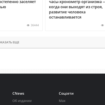
остепенно заселяет
часы-хронометр организма 
нью
когда они выходят из строя,
развитие человека
останавливается
36444
КАЗАТЬ ЕЩЕ
CNews
Соцсети
Об издании
Max