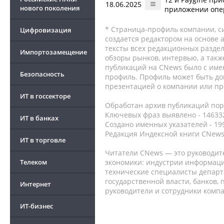
18.06.2025
нового поколения
приложении опе
* Страница-профиль компании, сис
Цифровизация
создается редактором на основе
тексты всех редакционных раздел
Импортозамещение
обзоры рынков, интервью, а такж
публикаций на CNews было с име
Безопасность
профиль. Профиль может быть до
презентацией о компании или про
ИТ в госсекторе
Обработан архив публикаций порт
Ключевых фраз выявлено - 146332
ИТ в банках
Создано именных указателей - 19
Редакция Индексной книги CNews
ИТ в торговле
Читатели CNews — это руководит
Телеком
экономики: индустрии информаци
технические специалисты депар
государственной власти, банков,
Интернет
руководители и сотрудники комп
ИТ-бизнес