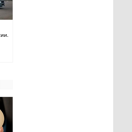
сии.
о