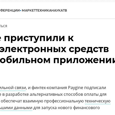
НФЕРЕНЦИИ
МАРКЕТ
ТЕХНИКА
НАУКА
ТВ
ТЬСЯ
e приступили к
 электронных средств
мобильном приложени
ильной связи
, и финтех-компания Paygine подписали
 в разработке альтернативных способов оплаты для
ы обеспечат взаимную профессиональную
техническую
ьшими данными
для запуска нового финансового