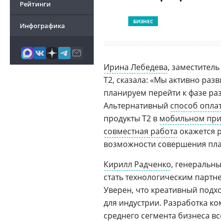
Рейтинги
БИЗНЕС
Инфографика
Ирина Лебедева
, заместител
Т2, сказала: «Мы активно раз
планируем перейти к фазе раз
Альтернативный
способ опла
продукты Т2 в
мобильном пр
совместная работа
окажется р
возможности совершения плат
Кирилл Радченко
, генеральны
стать технологическим партн
Уверен, что креативный подхо
для индустрии. Разработка к
среднего сегмента бизнеса в