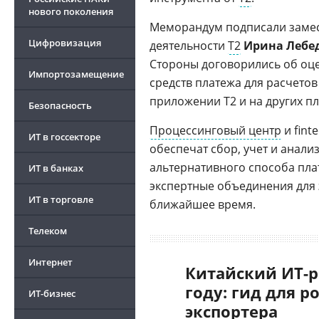
нового поколения
Меморандум подписали замес
Цифровизация
деятельности
Т2
Ирина Лебе
Стороны договорились об оце
Импортозамещение
средств платежа для расчетов
приложении Т2 и на других п
Безопасность
Процессинговый центр
и fint
ИТ в госсекторе
обеспечат сбор, учет и анали
альтернативного способа пла
ИТ в банках
экспертные объединения для 
ИТ в торговле
ближайшее время.
Телеком
Интернет
Китайский ИТ-р
году: гид для р
ИТ-бизнес
экспортера