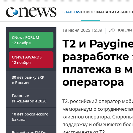
ГЛАВНАЯ
НОВОСТИ
АНАЛИТИКА
КО
|
18 июня 2025 15:39
ПОДЕЛИ
CNews FORUM
Т2 и Paygin
12 ноября
разработке
CNews AWARDS
12 ноября
платежа в 
30 лет рынку ERP
оператора
в России
Главные
T2,
российский
оператор моб
ИТ-сценарии
2026
меморандум о сотрудничестве
10 лет российского
клиентов оператора. Сторон
бэкапа
поддержку
и обменяются
бол
инструмента от
Т2
.
Российские ПАКи