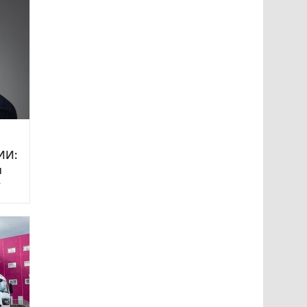
ИИ:
и
у