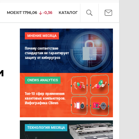
MOEXIT
1796,06
-0,36
КАТАЛОГ
МНЕНИЕ МЕСЯЦА
Почему соответствие
стандартам не гарантирует
защиту от киберугроз
и
CNEWS ANALYTICS
Топ-10 сфер применения
квантовых компьютеров.
Инфографика CNews
ТЕХНОЛОГИЯ МЕСЯЦА