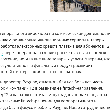
ь генерального директора по коммерческой деятельност
виваем
финансовые
инновационные сервисы и теперь
работки электронных средств платежа для абонентов Т2
ты
через оператора позволит рассчитываться не только 
иложении
, но и за внешние товары и услуги. Уверены, чт
езультативной, а финальный продукт расширит
ежей в интересах абонентов оператора».
й директор Paygine, отметил: «Для нас большая честь
ером компании T2 в развитии ее
fintech
-направления.
д T2 и наша экспертиза смогут задать новые стандарты
омплексных fintech-решений для корпоративного и
сегда были фокусом работы Paygine. Наше сотрудничеств