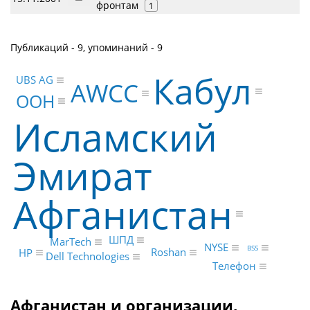
фронтам
1
Публикаций - 9, упоминаний - 9
Кабул
UBS AG
AWCC
ООН
Исламский
Эмират
Афганистан
ШПД
MarTech
NYSE
BSS
Roshan
HP
Dell Technologies
Телефон
Афганистан и организации,