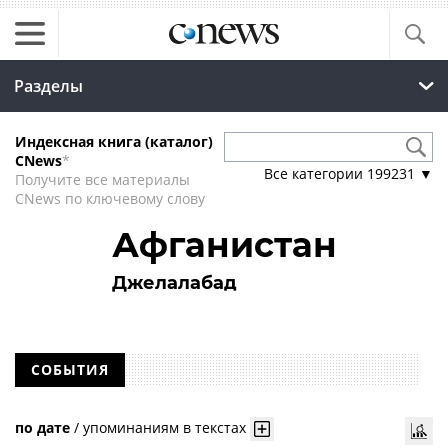
Разделы
Индексная книга (каталог)
CNews
*
Все категории
199231
▼
Получите все материалы
CNews по ключевому слову
Афганистан
Джелалабад
СОБЫТИЯ
по дате
/
упоминаниям в текстах